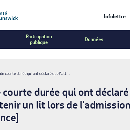
Infolettre
Contac
Participation
Us
Données
publique
Menu
 de courte durée qui ont déclaré que l'att…
 courte durée qui ont déclaré 
enir un lit lors de l'admissio
ence]