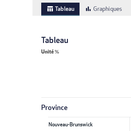
Tableau
Graphiques
table_chart
bar_chart
Tableau
Unité
%
Province
Nouveau-Brunswick