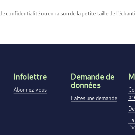
e
confidentialité ou en raison de la petite taille de l'échanti
Infolettre
Demande de
M
données
Footer
Abonnez-vous
Co
pr
menu
Faites une demande
De
La
l'a