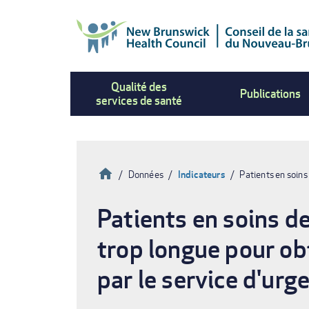
Aller
au
contenu
principal
Qualité des
Publications
services de santé
Accueil
Données
Indicateurs
Patients en soins
Fil
Patients en soins de
d'Ariane
trop longue pour obt
par le service d'urg