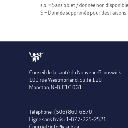
s.o. = Sans objet / donnée non disponibl
S = Donnée supprimée pour des raisons de 
Conseil de la santé du Nouveau-Brunswick
100 rue Westmorland, Suite 120
Moncton, N.-B. E1C 0G1
Téléphone : (506) 869-6870
Ligne sans frais : 1-877-225-2521
Courriel :
info@csnb.ca