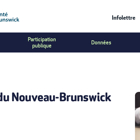
Infolettre
CONT
Participation
Données
US
publique
MENU
l du Nouveau-Brunswick