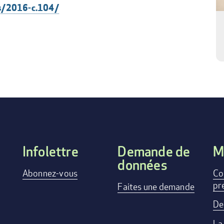
cs/2016-c.104/
Infolettre
Demande de
M
données
FOOTER
Abonnez-vous
Co
pr
Faites une demande
MENU
De
La