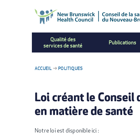
Aller
au
contenu
principal
Qualité des
Publications
services de santé
ACCUEIL
POLITIQUES
FIL
Loi créant le Consei
D'ARIANE
en matière de santé
Notre loi est disponible ici :