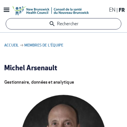
Aller
EN
FR
au
contenu
Rechercher
principal
ACCUEIL
MEMBRES DE L'ÉQUIPE
FIL
D'ARIANE
Michel Arsenault
Gestionnaire, données et analytique