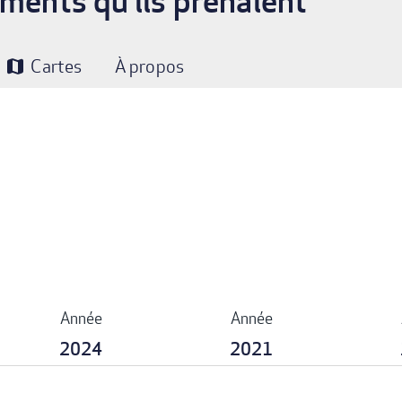
aments qu’ils prenaient
Cartes
À propos
map
Année
Année
2024
2021