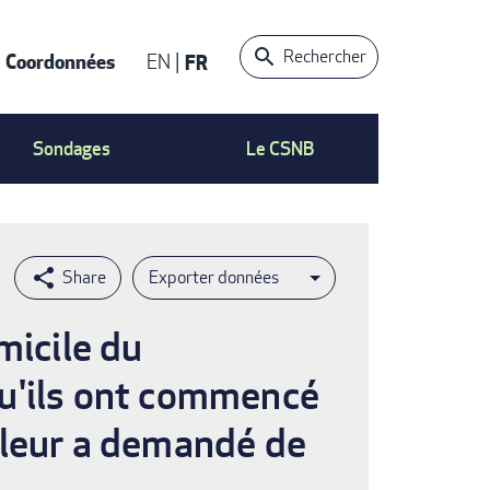
Rechercher
Coordonnées
EN
FR
t
Sondages
Le CSNB
Exporter données
micile du
qu'ils ont commencé
 leur a demandé de