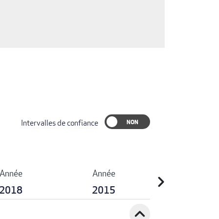
Intervalles de confiance
Année
Année
chevron_right
2018
2015
expand_less