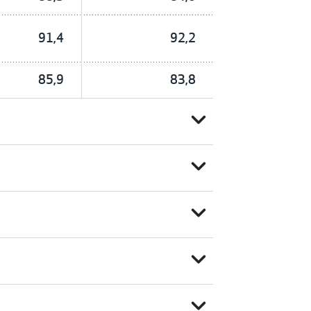
91,4
92,2
85,9
83,8
expand_more
expand_more
expand_more
expand_more
expand_more