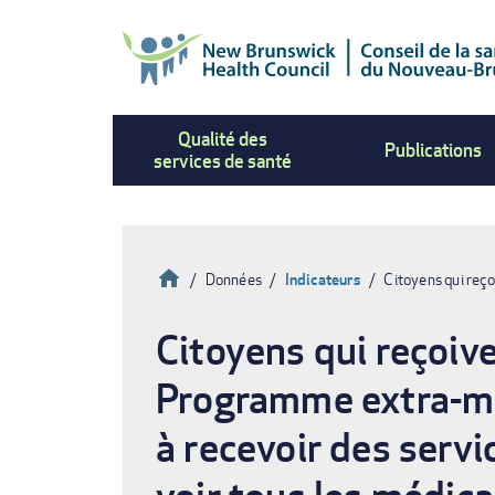
Aller
au
contenu
principal
Qualité des
Publications
services de santé
Accueil
Données
Indicateurs
Citoyens qui reço
Fil
Citoyens qui reçoive
d'Ariane
Programme extra-mur
à recevoir des serv