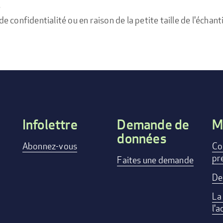
e
confidentialité ou en raison de la petite taille de l'échanti
Infolettre
Demande de
M
données
Footer
Abonnez-vous
Co
pr
menu
Faites une demande
De
La
l'a