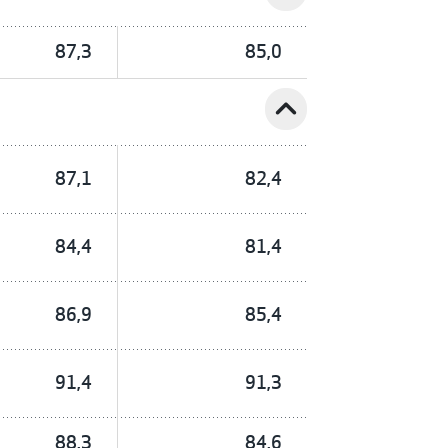
87,3
85,0
expand_less
87,1
82,4
84,4
81,4
86,9
85,4
91,4
91,3
88,3
84,6