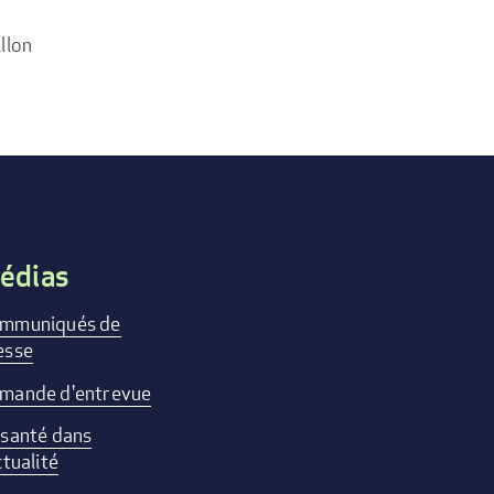
llon
édias
mmuniqués de
esse
mande d'entrevue
 santé dans
ctualité