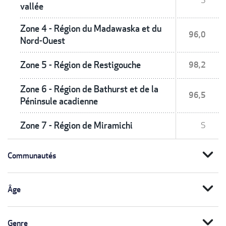
S
vallée
Zone 4 - Région du Madawaska et du
96,0
Nord-Ouest
Zone 5 - Région de Restigouche
98,2
Zone 6 - Région de Bathurst et de la
96,5
Péninsule acadienne
Zone 7 - Région de Miramichi
S
expand_more
Communautés
expand_more
Âge
expand_more
Genre