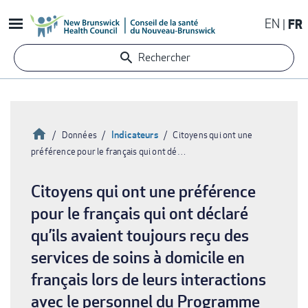
Aller
EN
FR
au
contenu
Rechercher
principal
Accueil
Indicateurs
Données
Citoyens qui ont une
préférence pour le français qui ont dé…
Fil
d'Ariane
Citoyens qui ont une préférence
pour le français qui ont déclaré
qu’ils avaient toujours reçu des
services de soins à domicile en
français lors de leurs interactions
avec le personnel du Programme