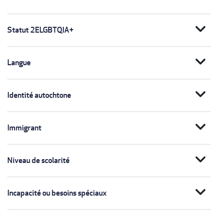
expand_more
Statut 2ELGBTQIA+
expand_more
Langue
expand_more
Identité autochtone
expand_more
Immigrant
expand_more
Niveau de scolarité
expand_more
Incapacité ou besoins spéciaux