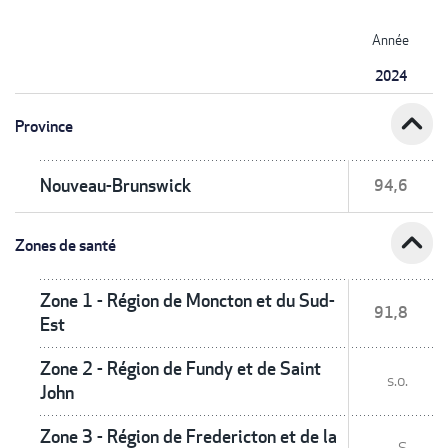
Année
2024
expand_less
Province
Nouveau-Brunswick
94,6
expand_less
Zones de santé
Zone 1 - Région de Moncton et du Sud-
91,8
Est
Zone 2 - Région de Fundy et de Saint
s.o.
John
Zone 3 - Région de Fredericton et de la