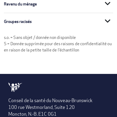
expand_more
Revenu du ménage
expand_more
Groupes racisés
s.o. = Sans objet / donnée non disponible
S = Donnée supprimée pour des raisons de confidentialité ou
en raison de la petite taille de l'échantillon
Conseil de la santé du Nouveau-Brunswick
100 rue Westmorland, Suite 120
Moncton, N.-B. E1C 0G1