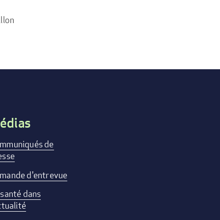
llon
édias
mmuniqués de
esse
mande d'entrevue
 santé dans
ctualité