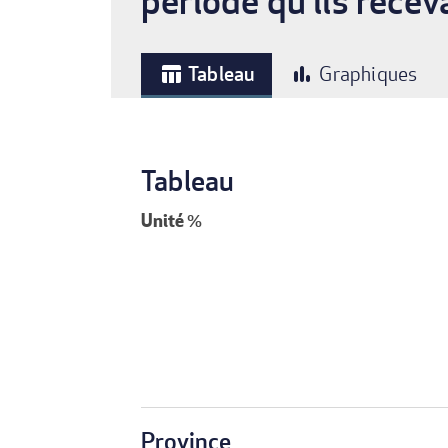
période qu'ils rece
Tableau
Graphiques
table_chart
bar_chart
Tableau
Unité
%
Province