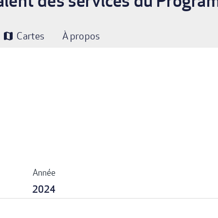
vaient des services du Progr
Cartes
À propos
map
Année
2024