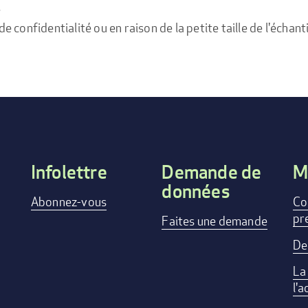
e
confidentialité ou en raison de la petite taille de l'échanti
Infolettre
Demande de
M
données
Footer
Abonnez-vous
Co
pr
menu
Faites une demande
De
La
l'a