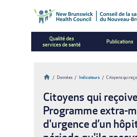
Aller
au
contenu
principal
Qualité des
Publications
services de santé
Accueil
Données
Indicateurs
Citoyens qui reço
Fil
Citoyens qui reçoive
d'Ariane
Programme extra-mur
d'urgence d’un hôpi