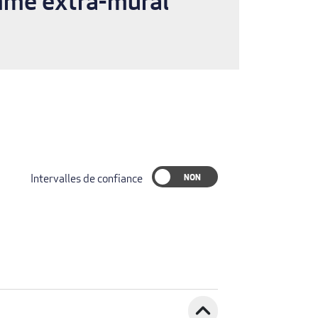
amme extra-mural
Intervalles de confiance
expand_less