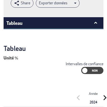
Exporter données
Tableau
Tableau
Unité
%
Intervalles de confiance
Année
chevron_left
chevron_r
2024