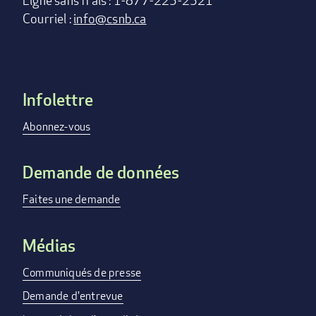
Ligne sans frais : 1-877-225-2521
Courriel :
info@csnb.ca
Infolettre
Footer
menu
Abonnez-vous
Demande de données
Faites une demande
Médias
Communiqués de presse
Demande d'entrevue