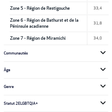
Zone 5 - Région de Restigouche
33,4
Zone 6 - Région de Bathurst et de la
31,8
Péninsule acadienne
Zone 7 - Région de Miramichi
34,0
expand_more
Communautés
expand_more
Âge
expand_more
Genre
expand_more
Statut 2ELGBTQIA+