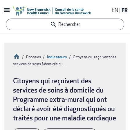
Aller
EN
FR
au
contenu
Rechercher
principal
Accueil
Indicateurs
Données
Citoyens qui reçoivent des
services de soins à domicile du …
Fil
d'Ariane
Citoyens qui reçoivent des
services de soins à domicile du
Programme extra-mural qui ont
déclaré avoir été diagnostiqués ou
traités pour une maladie cardiaque