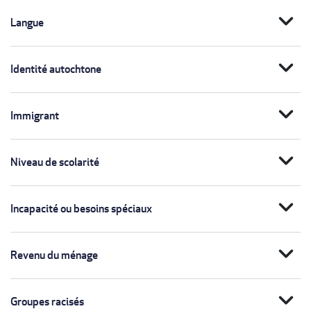
expand_more
Langue
expand_more
Identité autochtone
expand_more
Immigrant
expand_more
Niveau de scolarité
expand_more
Incapacité ou besoins spéciaux
expand_more
Revenu du ménage
expand_more
Groupes racisés