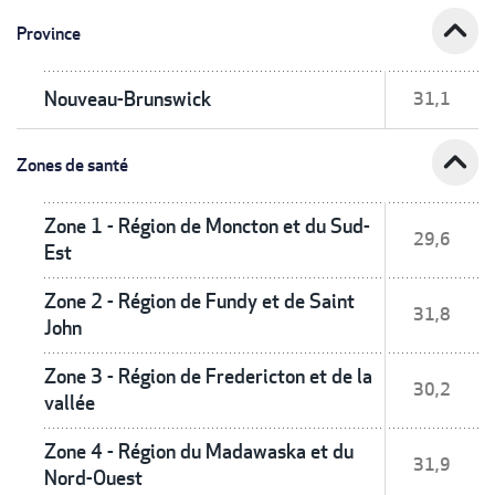
expand_less
Province
Nouveau-Brunswick
31,1
expand_less
Zones de santé
Zone 1 - Région de Moncton et du Sud-
29,6
Est
Zone 2 - Région de Fundy et de Saint
31,8
John
Zone 3 - Région de Fredericton et de la
30,2
vallée
Zone 4 - Région du Madawaska et du
31,9
Nord-Ouest