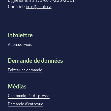
Ligne sans frais : 1-877-225-2521
Courriel :
info@csnb.ca
Infolettre
Footer
menu
Abonnez-vous
Demande de données
Faites une demande
Médias
Communiqués de presse
Demande d'entrevue