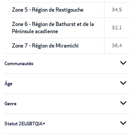
Zone 5 - Région de Restigouche
34,5
Zone 6 - Région de Bathurst et de la
32,1
Péninsule acadienne
Zone 7 - Région de Miramichi
36,4
expand_more
Communautés
expand_more
Âge
expand_more
Genre
expand_more
Statut 2ELGBTQIA+