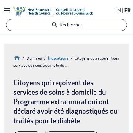
Aller
EN
FR
au
contenu
Rechercher
principal
Accueil
Indicateurs
Données
Citoyens qui reçoivent des
services de soins à domicile du …
Fil
d'Ariane
Citoyens qui reçoivent des
services de soins à domicile du
Programme extra-mural qui ont
déclaré avoir été diagnostiqués ou
traités pour le diabète