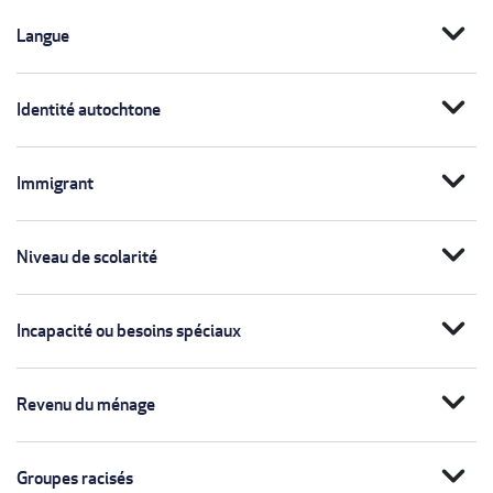
expand_more
Langue
expand_more
Identité autochtone
expand_more
Immigrant
expand_more
Niveau de scolarité
expand_more
Incapacité ou besoins spéciaux
expand_more
Revenu du ménage
expand_more
Groupes racisés