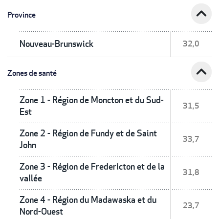
expand_less
Province
Nouveau-Brunswick
32,0
expand_less
Zones de santé
Zone 1 - Région de Moncton et du Sud-
31,5
Est
Zone 2 - Région de Fundy et de Saint
33,7
John
Zone 3 - Région de Fredericton et de la
31,8
vallée
Zone 4 - Région du Madawaska et du
23,7
Nord-Ouest