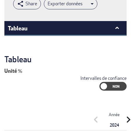
Exporter données
Tableau
Tableau
Unité
%
Intervalles de confiance
Année
chevron_left
chevron_r
2024