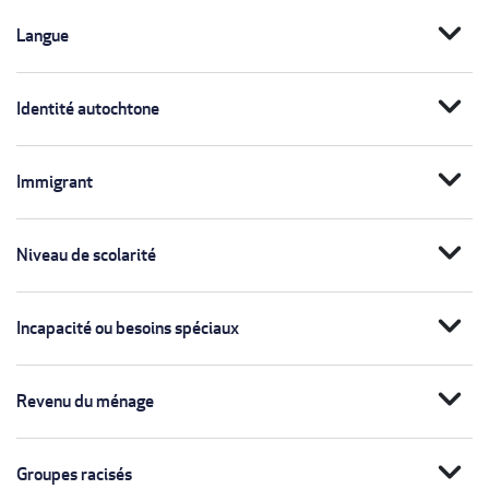
expand_more
Langue
expand_more
Identité autochtone
expand_more
Immigrant
expand_more
Niveau de scolarité
expand_more
Incapacité ou besoins spéciaux
expand_more
Revenu du ménage
expand_more
Groupes racisés