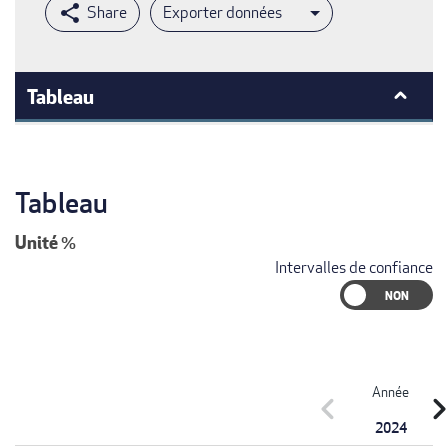
Exporter données
Tableau
Tableau
Unité
%
Intervalles de confiance
Année
chevron_left
chevron_r
2024