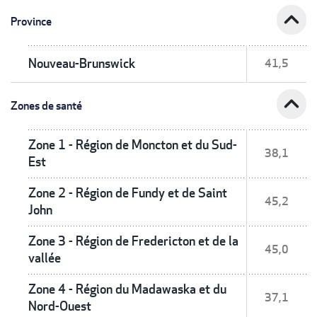
expand_less
Province
Nouveau-Brunswick
41,5
expand_less
Zones de santé
Zone 1 - Région de Moncton et du Sud-
38,1
Est
Zone 2 - Région de Fundy et de Saint
45,2
John
Zone 3 - Région de Fredericton et de la
45,0
vallée
Zone 4 - Région du Madawaska et du
37,1
Nord-Ouest