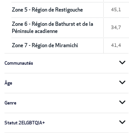
Zone 5 - Région de Restigouche
45,1
Zone 6 - Région de Bathurst et de la
34,7
Péninsule acadienne
Zone 7 - Région de Miramichi
41,4
expand_more
Communautés
expand_more
Âge
expand_more
Genre
expand_more
Statut 2ELGBTQIA+