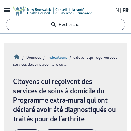
Aller
EN
FR
au
contenu
Rechercher
principal
Accueil
Indicateurs
Données
Citoyens qui reçoivent des
services de soins à domicile du …
Fil
d'Ariane
Citoyens qui reçoivent des
services de soins à domicile du
Programme extra-mural qui ont
déclaré avoir été diagnostiqués ou
traités pour de l’arthrite