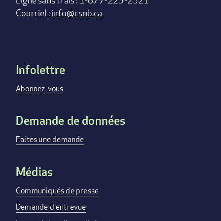
Ligne sans frais : 1-877-225-2521
Courriel :
info@csnb.ca
Infolettre
Footer
menu
Abonnez-vous
Demande de données
Faites une demande
Médias
Communiqués de presse
Demande d'entrevue