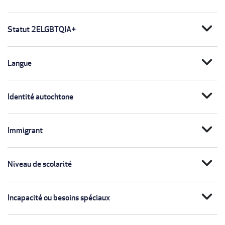
expand_more
Statut 2ELGBTQIA+
expand_more
Langue
expand_more
Identité autochtone
expand_more
Immigrant
expand_more
Niveau de scolarité
expand_more
Incapacité ou besoins spéciaux