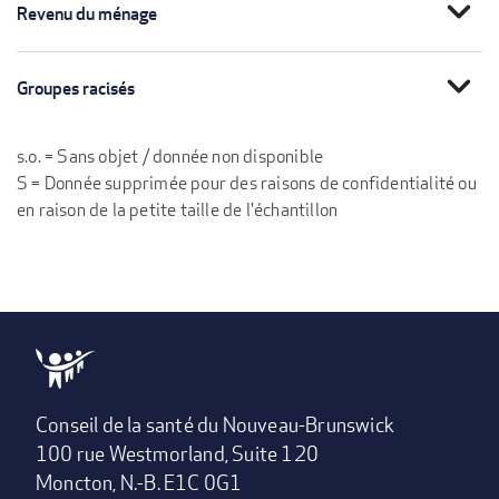
expand_more
Revenu du ménage
expand_more
Groupes racisés
s.o. = Sans objet / donnée non disponible
S = Donnée supprimée pour des raisons de confidentialité ou
en raison de la petite taille de l'échantillon
Conseil de la santé du Nouveau-Brunswick
100 rue Westmorland, Suite 120
Moncton, N.-B. E1C 0G1