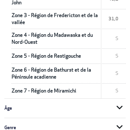
John
Zone 3 - Région de Fredericton et de la
31,0
vallée
Zone 4 - Région du Madawaska et du
S
Nord-Ouest
Zone 5 - Région de Restigouche
S
Zone 6 - Région de Bathurst et de la
S
Péninsule acadienne
Zone 7 - Région de Miramichi
S
expand_more
Âge
expand_more
Genre