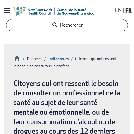
Aller
EN
FR
au
contenu
Rechercher
principal
Accueil
Indicateurs
Données
Citoyens qui ont ressenti
le besoin de consulter un profess…
Fil
d'Ariane
Citoyens qui ont ressenti le besoin
de consulter un professionnel de la
santé au sujet de leur santé
mentale ou émotionnelle, ou de
leur consommation d’alcool ou de
drogues au cours des 12 derniers