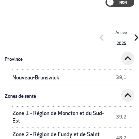
Année
chevron_left
chevron_r
2025
expand_less
Province
Nouveau-Brunswick
39,1
expand_less
Zones de santé
Zone 1 - Région de Moncton et du Sud-
39,2
Est
Zone 2 - Région de Fundy et de Saint
48,2