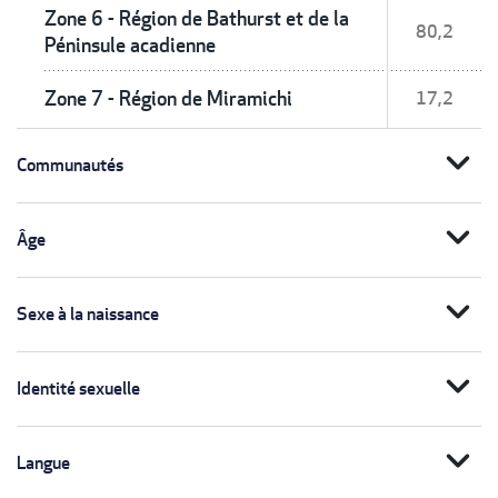
Zone 6 - Région de Bathurst et de la
80,2
Péninsule acadienne
Zone 7 - Région de Miramichi
17,2
expand_more
Communautés
expand_more
Âge
expand_more
Sexe à la naissance
expand_more
Identité sexuelle
expand_more
Langue