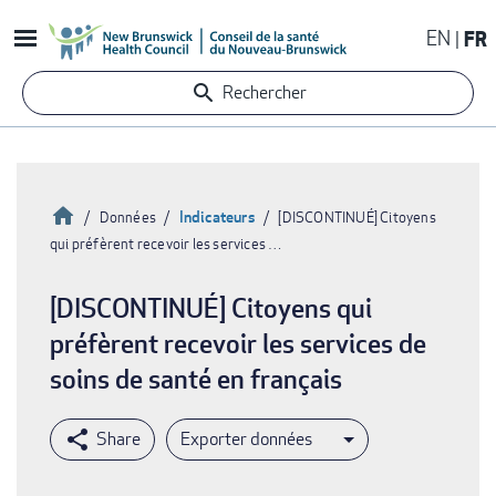
Aller
EN
FR
au
contenu
Rechercher
principal
Accueil
Indicateurs
Données
[DISCONTINUÉ] Citoyens
qui préfèrent recevoir les services …
Fil
d'Ariane
[DISCONTINUÉ] Citoyens qui
préfèrent recevoir les services de
soins de santé en français
Exporter données