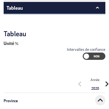
Tableau
Tableau
Unité
%
Intervalles de confiance
Année
chevron_left
chevron_r
2020
expand_less
Province