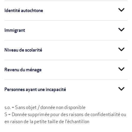
expand_more
Identité autochtone
expand_more
Immigrant
expand_more
Niveau de scolarité
expand_more
Revenu du ménage
expand_more
Personnes ayant une incapacité
s.o. = Sans objet / donnée non disponible
S = Donnée supprimée pour des raisons de confidentialité ou
en raison de la petite taille de l'échantillon