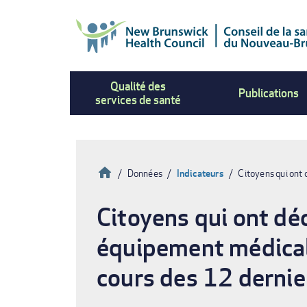
Aller
au
contenu
principal
Qualité des
Publications
services de santé
Accueil
Données
Indicateurs
Citoyens qui ont d
Fil
Citoyens qui ont déc
d'Ariane
équipement médical 
cours des 12 dernie