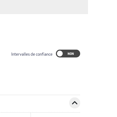
Intervalles de confiance
expand_less