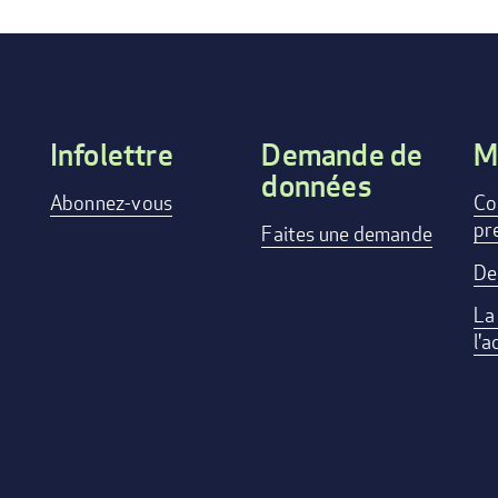
Infolettre
Demande de
M
données
Footer
Abonnez-vous
Co
pr
menu
Faites une demande
De
La
l'a