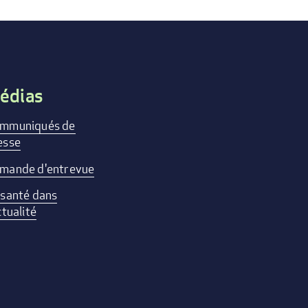
édias
mmuniqués de
esse
mande d'entrevue
 santé dans
ctualité