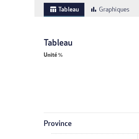
Tableau
Graphiques
table_chart
bar_chart
Tableau
Unité
%
Province