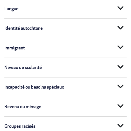
expand_more
Langue
expand_more
Identité autochtone
expand_more
Immigrant
expand_more
Niveau de scolarité
expand_more
Incapacité ou besoins spéciaux
expand_more
Revenu du ménage
expand_more
Groupes racisés