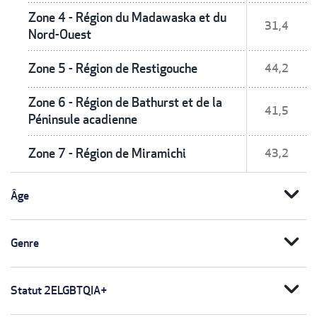
Zone 4 - Région du Madawaska et du
31,4
Nord-Ouest
Zone 5 - Région de Restigouche
44,2
Zone 6 - Région de Bathurst et de la
41,5
Péninsule acadienne
Zone 7 - Région de Miramichi
43,2
expand_more
Âge
expand_more
Genre
expand_more
Statut 2ELGBTQIA+