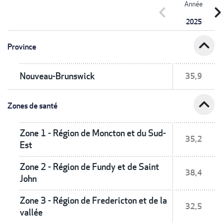
Année
chevron_left
chevron_r
2025
expand_less
Province
Nouveau-Brunswick
35,9
expand_less
Zones de santé
Zone 1 - Région de Moncton et du Sud-
35,2
Est
Zone 2 - Région de Fundy et de Saint
38,4
John
Zone 3 - Région de Fredericton et de la
32,5
vallée