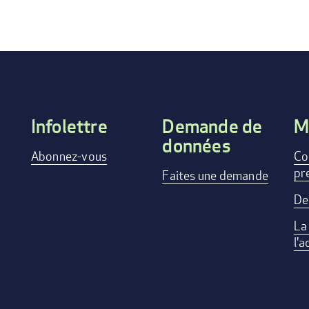
Infolettre
Demande de
M
données
Footer
Abonnez-vous
Co
pr
menu
Faites une demande
De
La
l'a