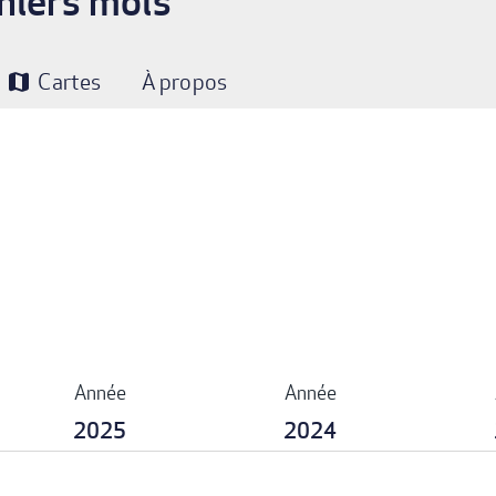
niers mois
Cartes
À propos
map
Année
Année
2025
2024