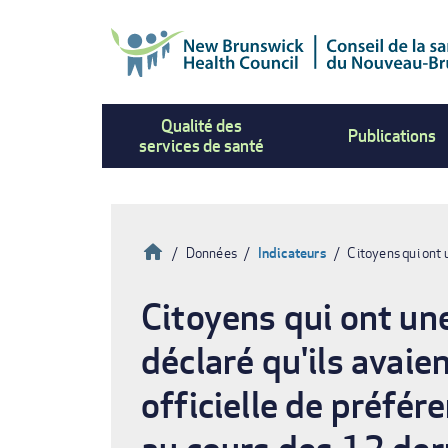
Aller
au
contenu
principal
Qualité des
Publications
services de santé
Accueil
Données
Indicateurs
Citoyens qui ont 
Fil
Citoyens qui ont une
d'Ariane
déclaré qu'ils avaie
officielle de préfér