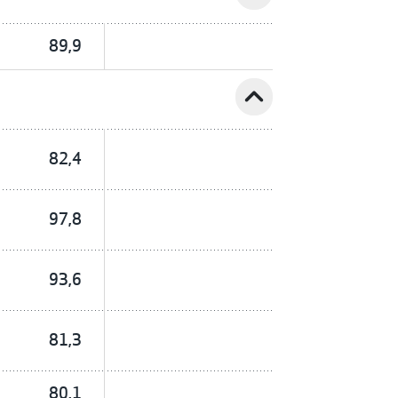
89,9
expand_less
82,4
97,8
93,6
81,3
80,1