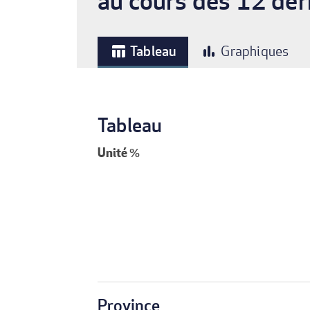
au cours des 12 der
Tableau
Graphiques
table_chart
bar_chart
Tableau
Unité
%
Province