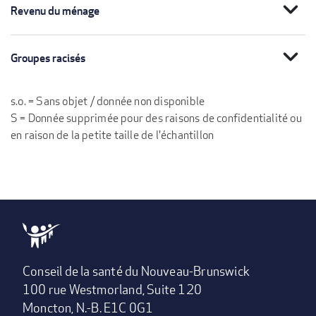
expand_more
Revenu du ménage
expand_more
Groupes racisés
s.o. = Sans objet / donnée non disponible
S = Donnée supprimée pour des raisons de confidentialité ou
en raison de la petite taille de l'échantillon
Conseil de la santé du Nouveau-Brunswick
100 rue Westmorland, Suite 120
Moncton, N.-B. E1C 0G1