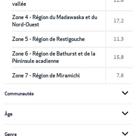
12,8
vallée
Zone 4 - Région du Madawaska et du
17,2
Nord-Ouest
Zone 5 - Région de Restigouche
11,3
Zone 6 - Région de Bathurst et de la
15,8
Péninsule acadienne
Zone 7 - Région de Miramichi
7,6
expand_more
Communautés
expand_more
Âge
expand_more
Genre