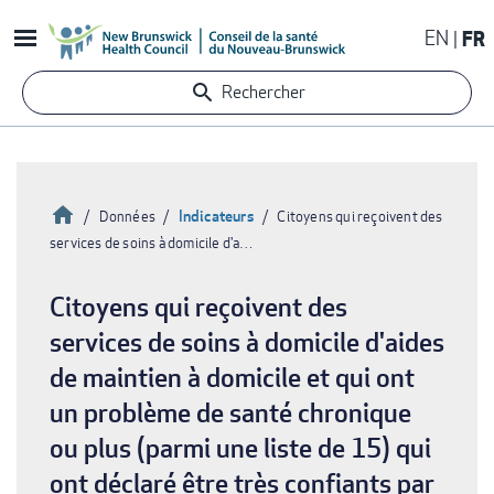
Aller
EN
FR
au
contenu
Rechercher
principal
Accueil
Indicateurs
Données
Citoyens qui reçoivent des
services de soins à domicile d'a…
Fil
d'Ariane
Citoyens qui reçoivent des
services de soins à domicile d'aides
de maintien à domicile et qui ont
un problème de santé chronique
ou plus (parmi une liste de 15) qui
ont déclaré être très confiants par