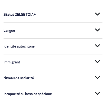
expand_more
Statut 2ELGBTQIA+
expand_more
Langue
expand_more
Identité autochtone
expand_more
Immigrant
expand_more
Niveau de scolarité
expand_more
Incapacité ou besoins spéciaux