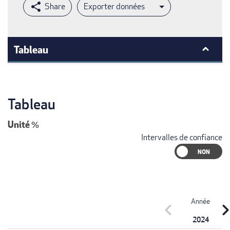
Exporter données
Tableau
Tableau
Unité
%
Intervalles de confiance
Année
chevron_left
chevron_r
2024