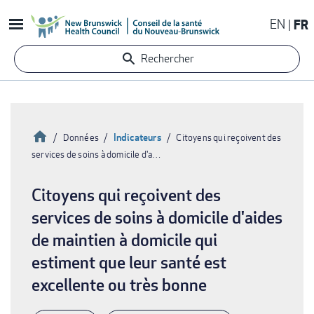
Aller
EN
FR
au
contenu
Rechercher
principal
Accueil
Indicateurs
Données
Citoyens qui reçoivent des
services de soins à domicile d'a…
Fil
d'Ariane
Citoyens qui reçoivent des
services de soins à domicile d'aides
de maintien à domicile qui
estiment que leur santé est
excellente ou très bonne