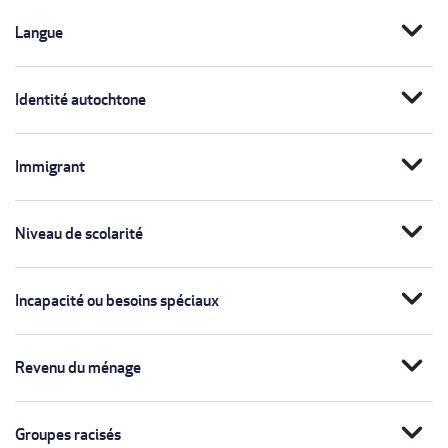
expand_more
Langue
expand_more
Identité autochtone
expand_more
Immigrant
expand_more
Niveau de scolarité
expand_more
Incapacité ou besoins spéciaux
expand_more
Revenu du ménage
expand_more
Groupes racisés