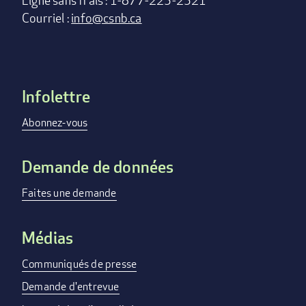
Ligne sans frais : 1-877-225-2521
Courriel :
info@csnb.ca
Infolettre
Footer
menu
Abonnez-vous
Demande de données
Faites une demande
Médias
Communiqués de presse
Demande d'entrevue