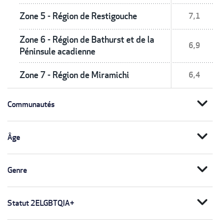
Zone 5 - Région de Restigouche
7,1
Zone 6 - Région de Bathurst et de la
6,9
Péninsule acadienne
Zone 7 - Région de Miramichi
6,4
expand_more
Communautés
expand_more
Âge
expand_more
Genre
expand_more
Statut 2ELGBTQIA+