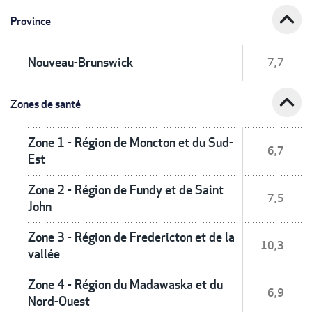
expand_less
Province
Nouveau-Brunswick
7,7
expand_less
Zones de santé
Zone 1 - Région de Moncton et du Sud-
6,7
Est
Zone 2 - Région de Fundy et de Saint
7,5
John
Zone 3 - Région de Fredericton et de la
10,3
vallée
Zone 4 - Région du Madawaska et du
6,9
Nord-Ouest