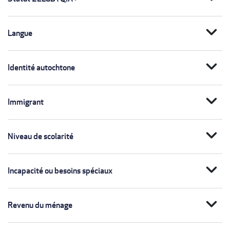
expand_more
Langue
expand_more
Identité autochtone
expand_more
Immigrant
expand_more
Niveau de scolarité
expand_more
Incapacité ou besoins spéciaux
expand_more
Revenu du ménage