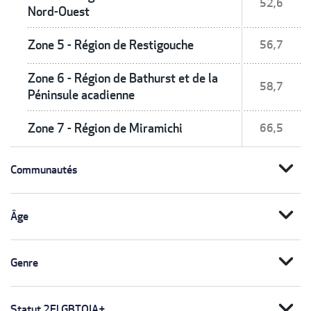
52,6
Nord-Ouest
Zone 5 - Région de Restigouche
56,7
Zone 6 - Région de Bathurst et de la
58,7
Péninsule acadienne
Zone 7 - Région de Miramichi
66,5
expand_more
Communautés
expand_more
Âge
expand_more
Genre
expand_more
Statut 2ELGBTQIA+