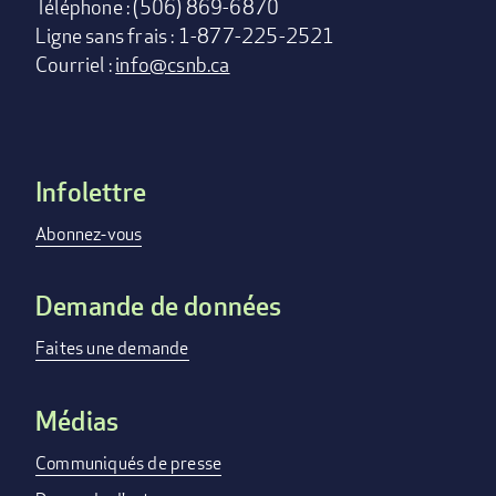
Téléphone : (506) 869-6870
Ligne sans frais : 1-877-225-2521
Courriel :
info@csnb.ca
Infolettre
Footer
menu
Abonnez-vous
Demande de données
Faites une demande
Médias
Communiqués de presse