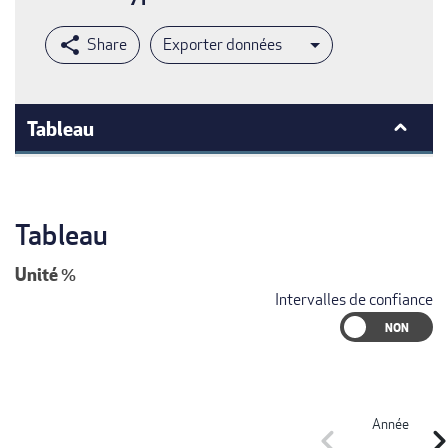
Exporter données
Tableau
Tableau
Unité
%
Intervalles de confiance
Année
chevron_left
chevron_r