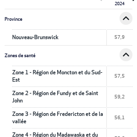
2024
expand_less
Province
Nouveau-Brunswick
57,9
expand_less
Zones de santé
Zone 1 - Région de Moncton et du Sud-
57,5
Est
Zone 2 - Région de Fundy et de Saint
59,2
John
Zone 3 - Région de Fredericton et de la
56,1
vallée
Zone 4 - Région du Madawaska et du