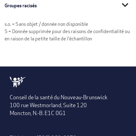
expand_more
Groupes racisés
s.o. = Sans objet / donnée non disponible
S = Donnée supprimée pour des raisons de confidentialité ou
en raison de la petite taille de l'échantillon
Conseil de la santé du Nouveau-Brunswick
100 rue Westmorland, Suite 120
Moncton, N.-B. E1C 0G1