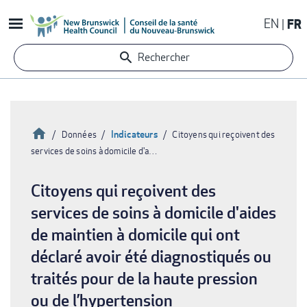
Aller
EN
FR
au
contenu
Rechercher
principal
Accueil
Indicateurs
Données
Citoyens qui reçoivent des
services de soins à domicile d'a…
Fil
d'Ariane
Citoyens qui reçoivent des
services de soins à domicile d'aides
de maintien à domicile qui ont
déclaré avoir été diagnostiqués ou
traités pour de la haute pression
ou de l’hypertension