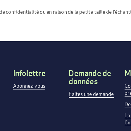
e
confidentialité ou en raison de la petite taille de l'échanti
Infolettre
Demande de
M
données
Footer
Abonnez-vous
Co
pr
menu
Faites une demande
De
La
l'a