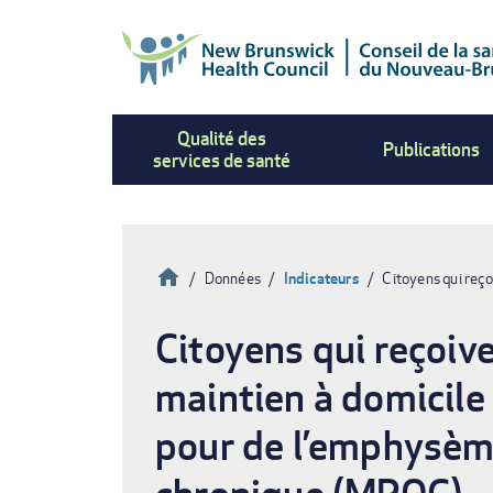
Aller
au
contenu
principal
Qualité des
Publications
services de santé
Accueil
Données
Indicateurs
Citoyens qui reço
Fil
Citoyens qui reçoive
d'Ariane
maintien à domicile 
pour de l’emphysèm