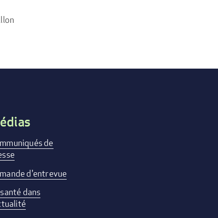
llon
édias
mmuniqués de
esse
mande d'entrevue
 santé dans
ctualité