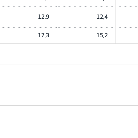
12,9
12,4
17,3
15,2