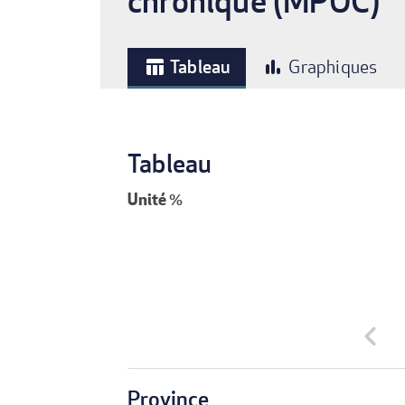
chronique (MPOC)
Tableau
Graphiques
table_chart
bar_chart
Tableau
Unité
%
chevron_left
Province