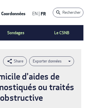
Rechercher
Coordonnées
EN
FR
t
Sondages
Le CSNB
Exporter données
micile d'aides de
gnostiqués ou traités
obstructive