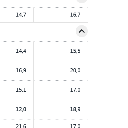
14,7
16,7
expand_less
14,4
15,5
16,9
20,0
15,1
17,0
12,0
18,9
21,6
17,0