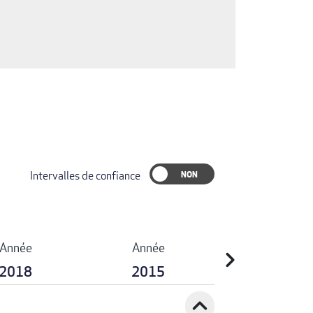
Intervalles de confiance
Année
Année
chevron_right
2018
2015
expand_less