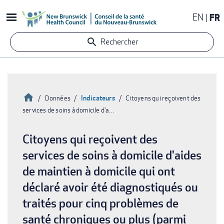
Aller
EN
FR
au
contenu
Rechercher
principal
Accueil
Indicateurs
Données
Citoyens qui reçoivent des
services de soins à domicile d'a…
Fil
d'Ariane
Citoyens qui reçoivent des
services de soins à domicile d'aides
de maintien à domicile qui ont
déclaré avoir été diagnostiqués ou
traités pour cinq problèmes de
santé chroniques ou plus (parmi