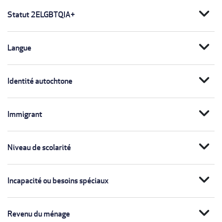
expand_more
Statut 2ELGBTQIA+
expand_more
Langue
expand_more
Identité autochtone
expand_more
Immigrant
expand_more
Niveau de scolarité
expand_more
Incapacité ou besoins spéciaux
expand_more
Revenu du ménage