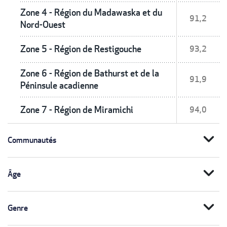
Zone 4 - Région du Madawaska et du
91,2
Nord-Ouest
Zone 5 - Région de Restigouche
93,2
Zone 6 - Région de Bathurst et de la
91,9
Péninsule acadienne
Zone 7 - Région de Miramichi
94,0
expand_more
Communautés
expand_more
Âge
expand_more
Genre