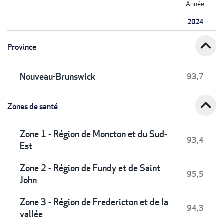
Année
2024
expand_less
Province
Nouveau-Brunswick
93,7
expand_less
Zones de santé
Zone 1 - Région de Moncton et du Sud-
93,4
Est
Zone 2 - Région de Fundy et de Saint
95,5
John
Zone 3 - Région de Fredericton et de la
94,3
vallée