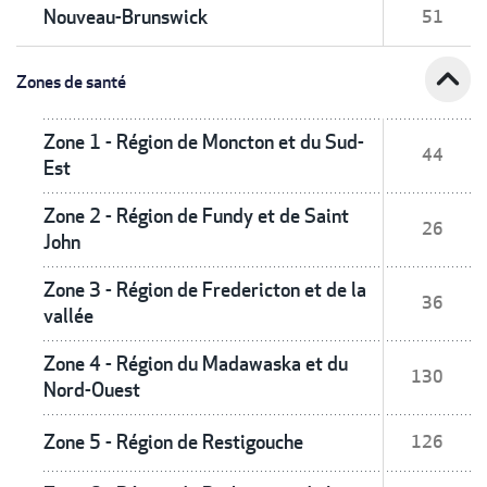
Nouveau-Brunswick
51
expand_less
Zones de santé
Zone 1 - Région de Moncton et du Sud-
44
Est
Zone 2 - Région de Fundy et de Saint
26
John
Zone 3 - Région de Fredericton et de la
36
vallée
Zone 4 - Région du Madawaska et du
130
Nord-Ouest
Zone 5 - Région de Restigouche
126