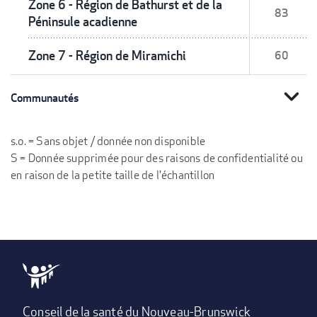
Zone 6 - Région de Bathurst et de la
83
Péninsule acadienne
Zone 7 - Région de Miramichi
60
expand_more
Communautés
s.o. = Sans objet / donnée non disponible
S = Donnée supprimée pour des raisons de confidentialité ou
en raison de la petite taille de l'échantillon
Conseil de la santé du Nouveau-Brunswick