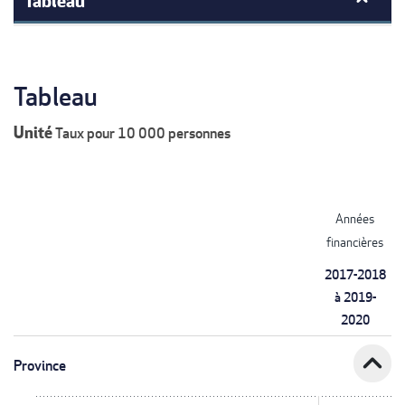
Tableau
Unité
Taux pour 10 000 personnes
Années
financières
2017-2018
à 2019-
2020
expand_less
Province