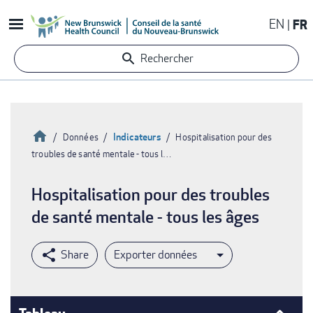
Aller
EN
FR
au
contenu
Rechercher
principal
Accueil
Indicateurs
Données
Hospitalisation pour des
troubles de santé mentale - tous l…
Fil
d'Ariane
Hospitalisation pour des troubles
de santé mentale - tous les âges
Exporter données
Tableau