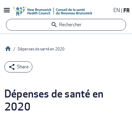
Aller
EN
FR
au
contenu
Rechercher
principal
Accueil
Dépenses de santé en 2020
Fil
d'Ariane
Dépenses de santé en
2020