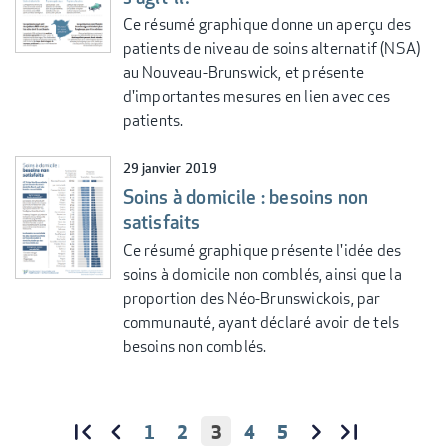
Ce résumé graphique donne un aperçu des
patients de niveau de soins alternatif (NSA)
au Nouveau-Brunswick, et présente
d'importantes mesures en lien avec ces
patients.
29 janvier 2019
Soins à domicile : besoins non
satisfaits
Ce résumé graphique présente l'idée des
soins à domicile non comblés, ainsi que la
proportion des Néo-Brunswickois, par
communauté, ayant déclaré avoir de tels
besoins non comblés.
PAGE
1
PAGE
2
PAGE
3
PAGE
4
PAGE
5
PAGINATION