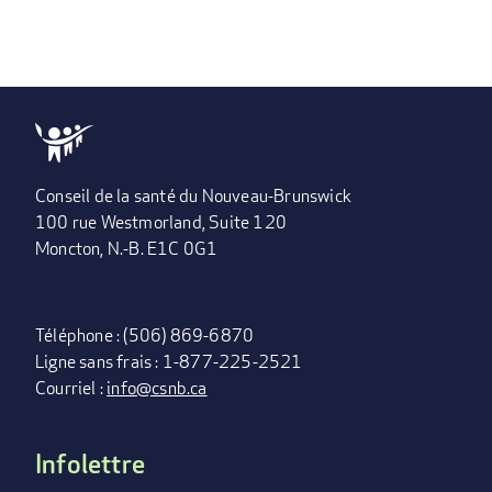
COURANTE
PREMIÈRE
«
PAGE
‹‹
PAGE
››
DERNIÈRE
DERNIÈRE
PREMIÈRE
PAGE
PRÉCÉDENTE
SUIVANTE
PAGE
»
Conseil de la santé du Nouveau-Brunswick
100 rue Westmorland, Suite 120
Moncton, N.-B. E1C 0G1
Téléphone : (506) 869-6870
Ligne sans frais : 1-877-225-2521
Courriel :
info@csnb.ca
Infolettre
FOOTER