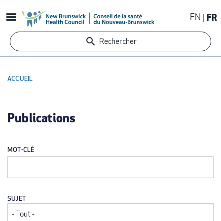
Aller
EN
FR
au
contenu
Rechercher
principal
ACCUEIL
FIL
D'ARIANE
Publications
MOT-CLÉ
SUJET