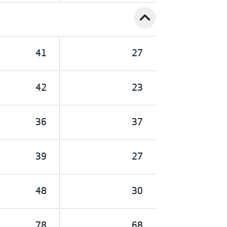
expand_less
41
27
42
23
36
37
39
27
48
30
78
68