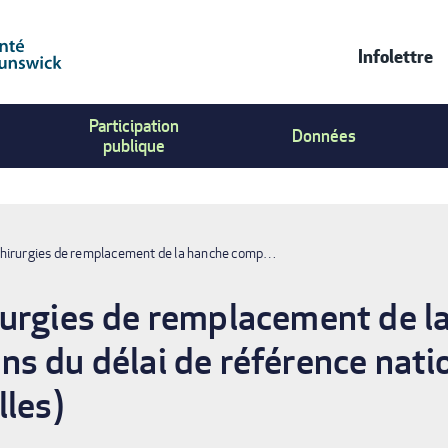
Infolettre
Contac
Participation
Us
Données
publique
Menu
hirurgies de remplacement de la hanche comp…
rurgies de remplacement de l
s du délai de référence nati
lles)