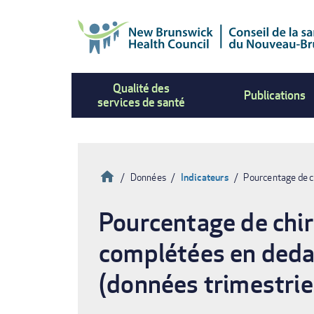
Aller
au
contenu
principal
Qualité des
Publications
services de santé
Accueil
Données
Indicateurs
Pourcentage de c
Fil
Pourcentage de chi
d'Ariane
complétées en dedan
(données trimestrie