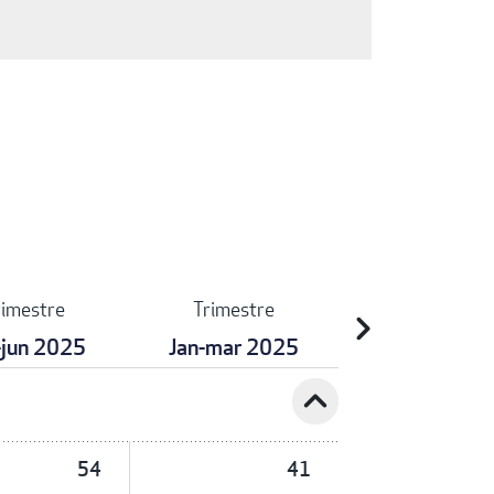
rimestre
Trimestre
chevron_right
-jun 2025
Jan-mar 2025
expand_less
54
41