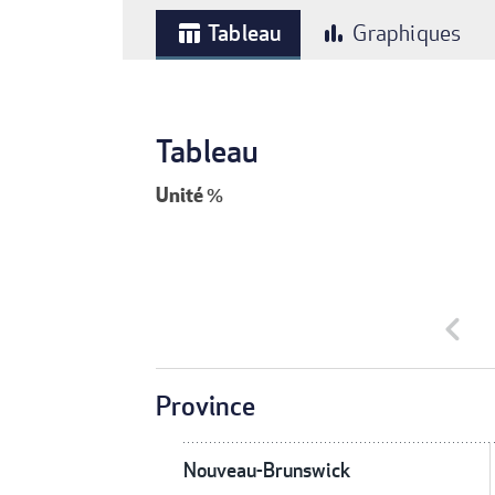
Tableau
Graphiques
table_chart
bar_chart
Tableau
Unité
%
chevron_left
Province
Nouveau-Brunswick