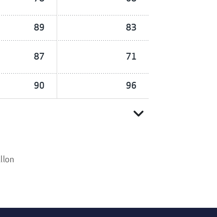
89
83
87
71
90
96
expand_more
llon