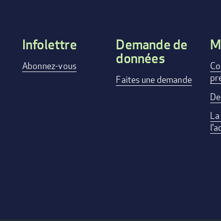
Infolettre
Demande de
M
données
Footer
Abonnez-vous
Co
pr
menu
Faites une demande
De
La
l'a