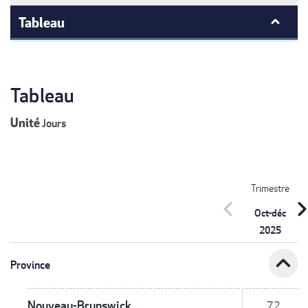
Tableau
Tableau
Unité
Jours
Trimestre
chevron_left
chevron_r
Oct-déc
2025
expand_less
Province
Nouveau-Brunswick
72