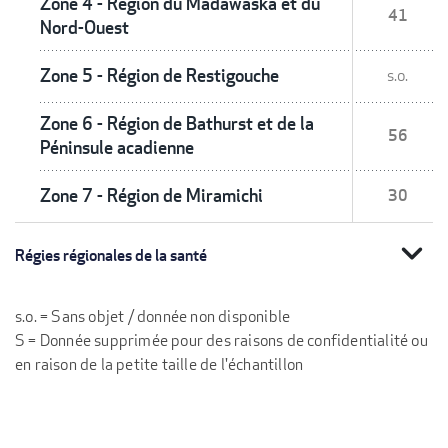
Zone 4 - Région du Madawaska et du
41
Nord-Ouest
Zone 5 - Région de Restigouche
s.o.
Zone 6 - Région de Bathurst et de la
56
Péninsule acadienne
Zone 7 - Région de Miramichi
30
expand_more
Régies régionales de la santé
s.o. = Sans objet / donnée non disponible
S = Donnée supprimée pour des raisons de confidentialité ou
en raison de la petite taille de l'échantillon