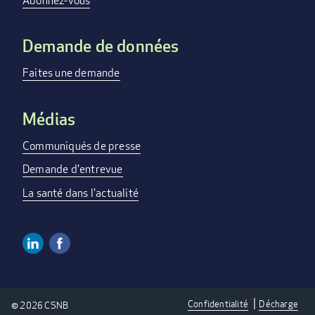
menu
Abonnez-vous
Demande de données
Faites une demande
Médias
Communiqués de presse
Demande d'entrevue
La santé dans l'actualité
Linkedin
Facebook
Social
Media
Confidentialité
Décharge
© 2026 CSNB