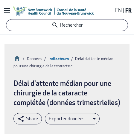
Aller
EN
FR
au
contenu
Rechercher
principal
Accueil
Indicateurs
Données
Délai d'attente médian
pour une chirurgie de la cataracte c…
Fil
d'Ariane
Délai d'attente médian pour une
chirurgie de la cataracte
complétée (données trimestrielles)
Exporter données