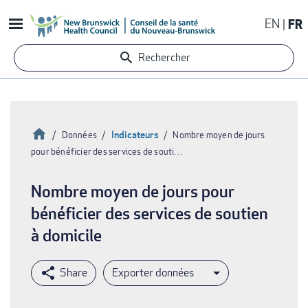
Aller
EN
FR
au
contenu
Rechercher
principal
Accueil
Indicateurs
Données
Nombre moyen de jours
pour bénéficier des services de souti…
Fil
d'Ariane
Nombre moyen de jours pour
bénéficier des services de soutien
à domicile
Exporter données