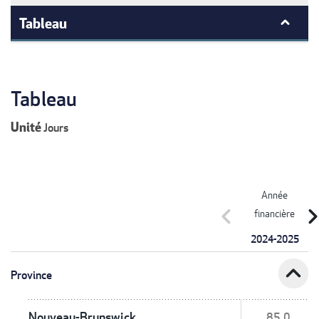
Tableau
Tableau
Unité
Jours
Année
chevron_left
chevron_r
financière
2024-2025
expand_less
Province
Nouveau-Brunswick
85,0