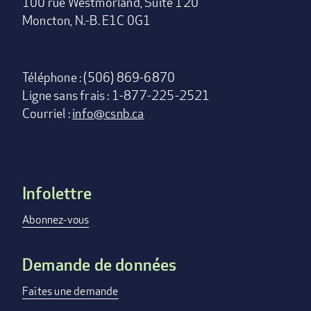
100 rue Westmorland, Suite 120
Moncton, N.-B. E1C 0G1
Téléphone : (506) 869-6870
Ligne sans frais : 1-877-225-2521
Courriel :
info@csnb.ca
Infolettre
Footer
menu
Abonnez-vous
Demande de données
Faites une demande