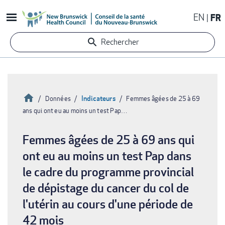
Aller
EN
FR
au
contenu
Rechercher
principal
Accueil
Indicateurs
Données
Femmes âgées de 25 à 69
ans qui ont eu au moins un test Pap…
Fil
d'Ariane
Femmes âgées de 25 à 69 ans qui
ont eu au moins un test Pap dans
le cadre du programme provincial
de dépistage du cancer du col de
l'utérin au cours d'une période de
42 mois