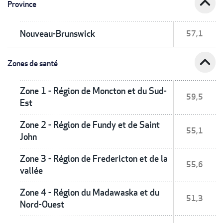
expand_less
Province
Nouveau-Brunswick
57,1
expand_less
Zones de santé
Zone 1 - Région de Moncton et du Sud-
59,5
Est
Zone 2 - Région de Fundy et de Saint
55,1
John
Zone 3 - Région de Fredericton et de la
55,6
vallée
Zone 4 - Région du Madawaska et du
51,3
Nord-Ouest