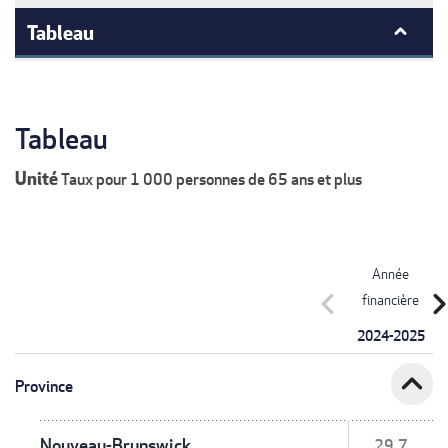
Tableau
Tableau
Unité
Taux pour 1 000 personnes de 65 ans et plus
Année
chevron_left
chevron_r
financière
2024-2025
expand_less
Province
Nouveau-Brunswick
29,7