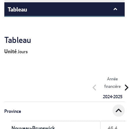
Tableau
Tableau
Unité
Jours
Année
chevron_left
chevron_r
financière
2024-2025
expand_less
Province
Nouveau-Brunswick
46,4