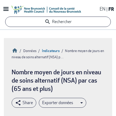
Aller
EN
FR
au
contenu
Rechercher
principal
Accueil
Indicateurs
Données
Nombre moyen de jours en
niveau de soins alternatif (NSA) p…
Fil
d'Ariane
Nombre moyen de jours en niveau
de soins alternatif (NSA) par cas
(65 ans et plus)
Exporter données