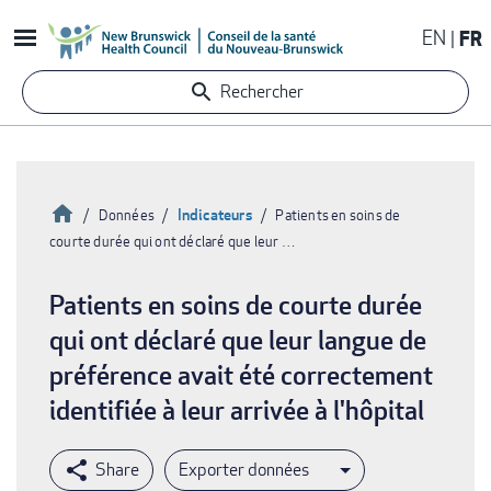
Aller
EN
FR
au
contenu
Rechercher
principal
Accueil
Indicateurs
Données
Patients en soins de
courte durée qui ont déclaré que leur …
Fil
d'Ariane
Patients en soins de courte durée
qui ont déclaré que leur langue de
préférence avait été correctement
identifiée à leur arrivée à l'hôpital
Exporter données