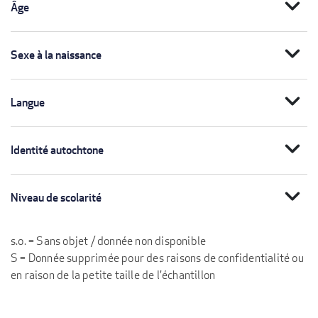
expand_more
Âge
expand_more
Sexe à la naissance
expand_more
Langue
expand_more
Identité autochtone
expand_more
Niveau de scolarité
s.o. = Sans objet / donnée non disponible
S = Donnée supprimée pour des raisons de confidentialité ou
en raison de la petite taille de l'échantillon