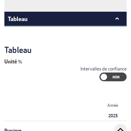
Tableau
Tableau
Unité
%
Intervalles de confiance
Année
2023
expand_less
Province