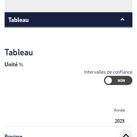
Tableau
Tableau
Unité
%
Intervalles de confiance
Année
2023
expand_less
Province