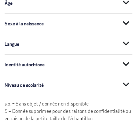
expand_more
Âge
expand_more
Sexe à la naissance
expand_more
Langue
expand_more
Identité autochtone
expand_more
Niveau de scolarité
s.o. = Sans objet / donnée non disponible
S = Donnée supprimée pour des raisons de confidentialité ou
en raison de la petite taille de l'échantillon