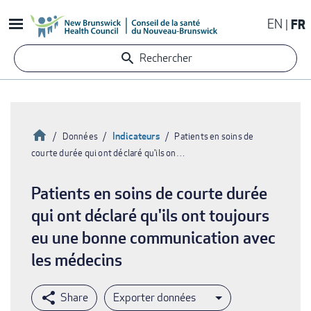
Aller
EN
FR
au
contenu
Rechercher
principal
Accueil
Indicateurs
Données
Patients en soins de
courte durée qui ont déclaré qu'ils on…
Fil
d'Ariane
Patients en soins de courte durée
qui ont déclaré qu'ils ont toujours
eu une bonne communication avec
les médecins
Exporter données