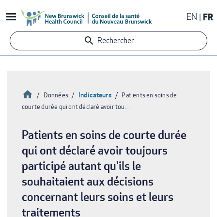
Aller
EN
FR
au
contenu
Rechercher
principal
Accueil
Indicateurs
Données
Patients en soins de
courte durée qui ont déclaré avoir tou…
Fil
d'Ariane
Patients en soins de courte durée
qui ont déclaré avoir toujours
participé autant qu'ils le
souhaitaient aux décisions
concernant leurs soins et leurs
traitements