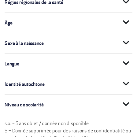
expand_more
Régies régionales de la santé
expand_more
Âge
expand_more
Sexe à la naissance
expand_more
Langue
expand_more
Identité autochtone
expand_more
Niveau de scolarité
s.o. = Sans objet / donnée non disponible
S = Donnée supprimée pour des raisons de confidentialité ou