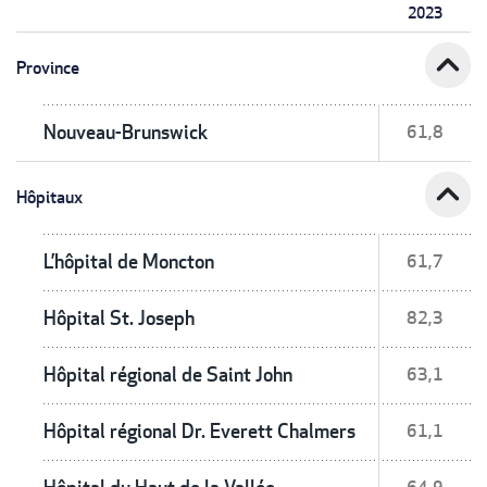
2023
expand_less
Province
Nouveau-Brunswick
61,8
expand_less
Hôpitaux
L’hôpital de Moncton
61,7
Hôpital St. Joseph
82,3
Hôpital régional de Saint John
63,1
Hôpital régional Dr. Everett Chalmers
61,1