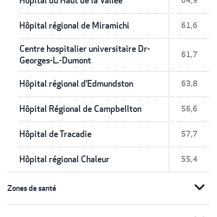
Hôpital du Haut de la Vallée
64,9
Hôpital régional de Miramichi
61,6
Centre hospitalier universitaire Dr-
61,7
Georges-L.-Dumont
Hôpital régional d’Edmundston
63,8
Hôpital Régional de Campbellton
56,6
Hôpital de Tracadie
57,7
Hôpital régional Chaleur
55,4
expand_more
Zones de santé