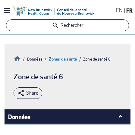
Aller
EN
FR
au
contenu
Rechercher
principal
Accueil
Zones de santé
Données
Zone de santé 6
Fil
Zone de santé 6
d'Ariane
Données