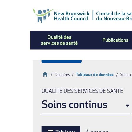
Aller
au
contenu
principal
Qualité des
Publications
services de santé
Accueil
Données
Tableaux de données
Soins 
Fil
QUALITÉ DES SERVICES DE SANTÉ
d'Ariane
Soins continus