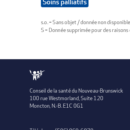
Soins palliatifs
s.o. = Sans objet / donnée non disponibl
S = Donnée supprimée pour des raisons de 
Conseil de la santé du Nouveau-Brunswick
100 rue Westmorland, Suite 120
Moncton, N.-B. E1C 0G1