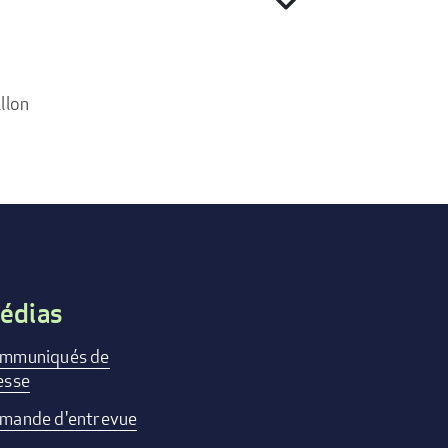
expand_more
llon
édias
mmuniqués de
esse
mande d'entrevue