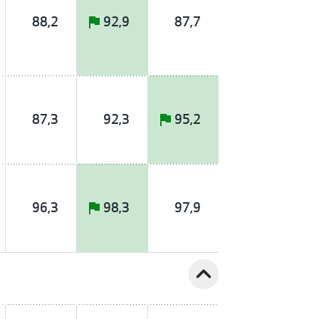
88,2
92,9
87,7
87,3
92,3
95,2
96,3
98,3
97,9
expand_less