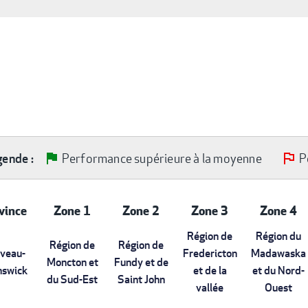
Performance supérieure à la moyenne
P
gende :
vince
Zone 1
Zone 2
Zone 3
Zone 4
Région de
Région du
Région de
Région de
veau-
Fredericton
Madawaska
Moncton et
Fundy et de
nswick
et de la
et du Nord-
du Sud-Est
Saint John
vallée
Ouest