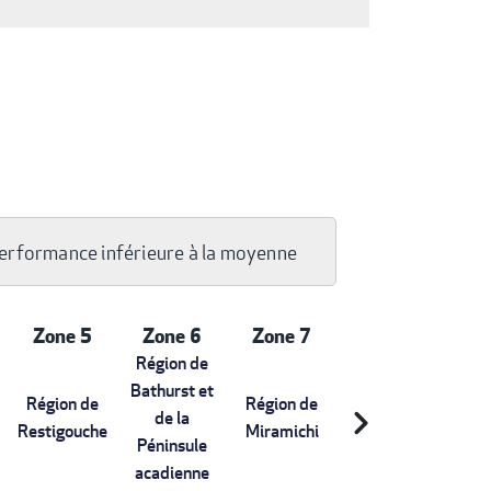
erformance inférieure à la moyenne
Zone 5
Zone 6
Zone 7
Région de
Bathurst et
Région de
Région de
chevron_right
de la
Restigouche
Miramichi
Péninsule
acadienne