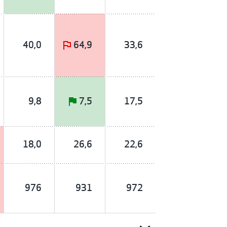
40,0
64,9
33,6
9,8
7,5
17,5
18,0
26,6
22,6
976
931
972