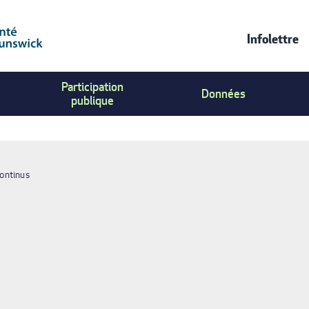
Infolettre
Contac
Participation
Us
Données
publique
Menu
continus