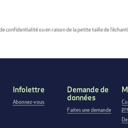
e
confidentialité ou en raison de la petite taille de l'échanti
Infolettre
Demande de
M
données
Footer
Abonnez-vous
Co
pr
menu
Faites une demande
De