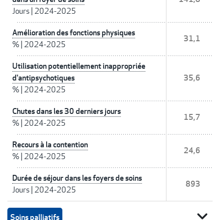
Jours
|
2024-2025
Amélioration des fonctions physiques
31,1
%
|
2024-2025
Utilisation potentiellement inappropriée
d'antipsychotiques
35,6
%
|
2024-2025
Chutes dans les 30 derniers jours
15,7
%
|
2024-2025
Recours à la contention
24,6
%
|
2024-2025
Durée de séjour dans les foyers de soins
893
Jours
|
2024-2025
expand_more
Soins palliatifs