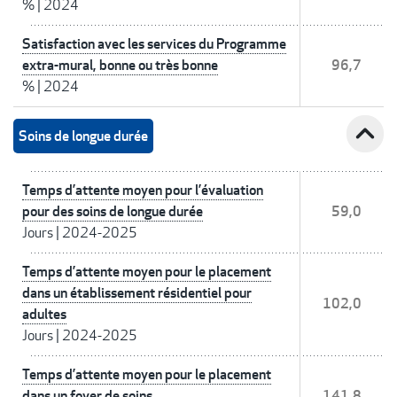
%
|
2024
Satisfaction avec les services du Programme
extra-mural, bonne ou très bonne
96,7
%
|
2024
expand_less
Soins de longue durée
Temps d’attente moyen pour l’évaluation
pour des soins de longue durée
59,0
Jours
|
2024-2025
Temps d’attente moyen pour le placement
dans un établissement résidentiel pour
102,0
adultes
Jours
|
2024-2025
Temps d’attente moyen pour le placement
dans un foyer de soins
141,8