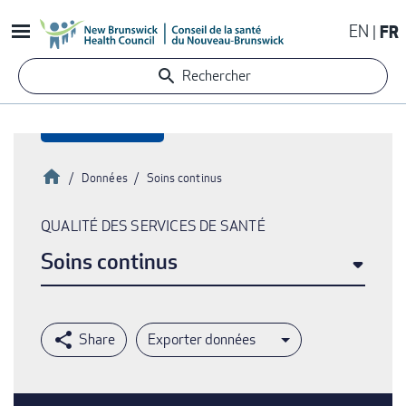
Aller
EN
FR
au
contenu
Rechercher
principal
Accueil
Données
Soins continus
Fil
QUALITÉ DES SERVICES DE SANTÉ
d'Ariane
Soins continus
Exporter données