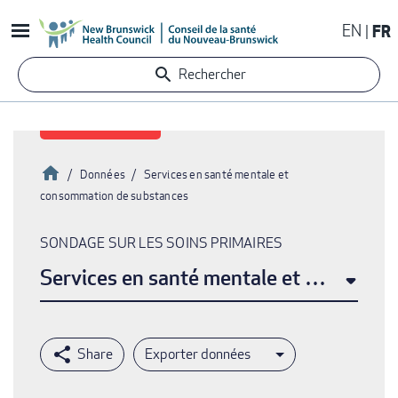
Aller
EN
FR
au
contenu
Rechercher
principal
Accueil
Données
Services en santé mentale et
consommation de substances
Fil
d'Ariane
SONDAGE SUR LES SOINS PRIMAIRES
Services en santé mentale et consomm
Exporter données