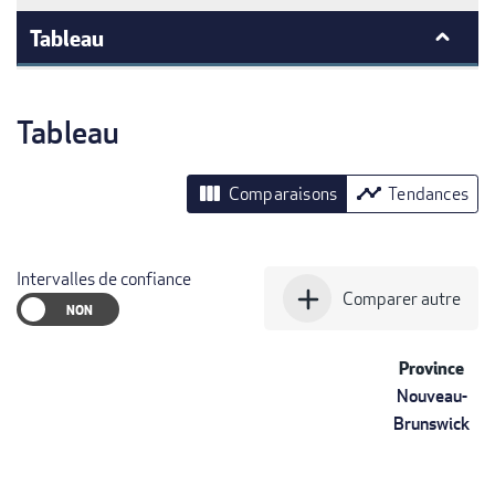
Tableau
Tableau
view_column
timeline
Comparaisons
Tendances
Intervalles de confiance
add
Comparer autre
Province
Nouveau-
Brunswick