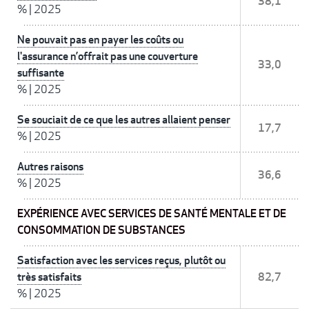
38,1
%
|
2025
Ne pouvait pas en payer les coûts ou
l'assurance n’offrait pas une couverture
33,0
suffisante
%
|
2025
Se souciait de ce que les autres allaient penser
17,7
%
|
2025
Autres raisons
36,6
%
|
2025
EXPÉRIENCE AVEC SERVICES DE SANTÉ MENTALE ET DE
CONSOMMATION DE SUBSTANCES
Satisfaction avec les services reçus, plutôt ou
très satisfaits
82,7
%
|
2025