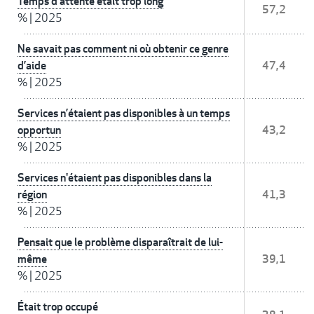
Temps d'attente était trop long
57,2
%
|
2025
Ne savait pas comment ni où obtenir ce genre
d’aide
47,4
%
|
2025
Services n’étaient pas disponibles à un temps
opportun
43,2
%
|
2025
Services n'étaient pas disponibles dans la
région
41,3
%
|
2025
Pensait que le problème disparaîtrait de lui-
même
39,1
%
|
2025
Était trop occupé