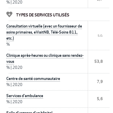
%
|
2020
TYPES DE SERVICES UTILISÉS
Consultation virtuelle (avec un fournisseur de
soins primaires, eVisitNB, Télé-Soins 811,
s.o.
etc.)
%
Clinique après-heures ou clinique sans rendez-
vous
53,8
%
|
2020
Centre de santé communautaire
7,9
%
|
2020
Services d'ambulance
5,6
%
|
2020
Salle d'urgence d'un hôpital