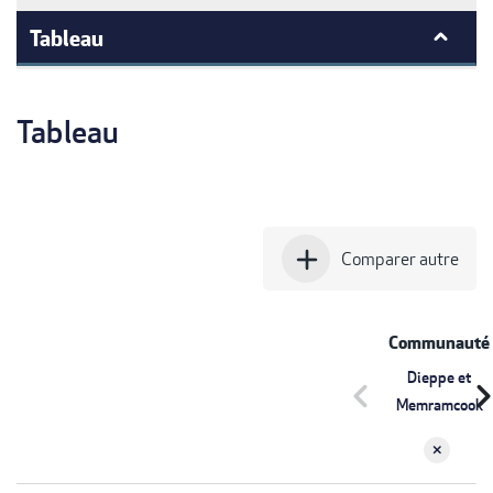
Tableau
Tableau
add
Comparer autre
Communauté
Dieppe et
chevron_left
chevron_r
Memramcook