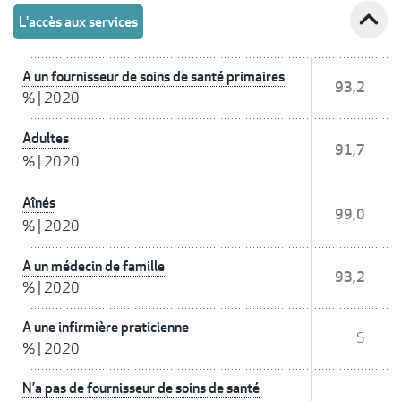
expand_less
L'accès aux services
A un fournisseur de soins de santé primaires
93,2
%
|
2020
Adultes
91,7
%
|
2020
Aînés
99,0
%
|
2020
A un médecin de famille
93,2
%
|
2020
A une infirmière praticienne
S
%
|
2020
N’a pas de fournisseur de soins de santé