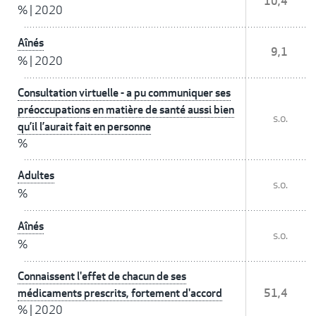
10,4
%
|
2020
Aînés
9,1
%
|
2020
Consultation virtuelle - a pu communiquer ses
préoccupations en matière de santé aussi bien
s.o.
qu’il l’aurait fait en personne
%
Adultes
s.o.
%
Aînés
s.o.
%
Connaissent l'effet de chacun de ses
médicaments prescrits, fortement d'accord
51,4
%
|
2020