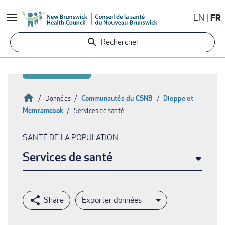
Aller
EN
FR
au
contenu
Rechercher
principal
Accueil
Communautés du CSNB
Dieppe et
Données
Memramcook
Services de santé
Fil
d'Ariane
SANTÉ DE LA POPULATION
Services de santé
Exporter données