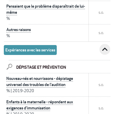
Pensaient que le problème disparaîtrait de lui-
même
s.o.
%
Autres raisons
s.o.
%
expand_less
Expériences avec les services
DÉPISTAGE ET PRÉVENTION
Nouveau-nés et nourrissons - dépistage
universel des troubles de l'audition
s.o.
%
|
2019-2020
Enfants à la maternelle - répondent aux
exigences d'immunisation
s.o.