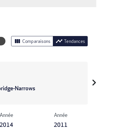
view_column
timeline
Comparaisons
Tendances
chevron_right
bridge-Narrows
Année
Année
2014
2011