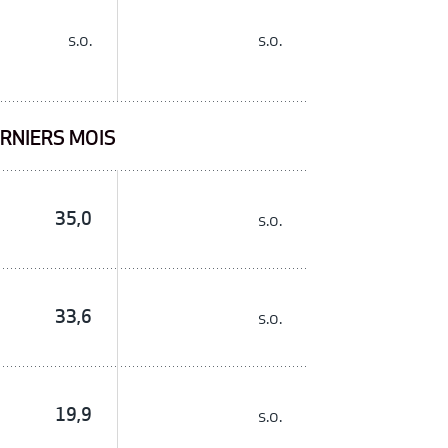
s.o.
s.o.
RNIERS MOIS
35,0
s.o.
33,6
s.o.
19,9
s.o.