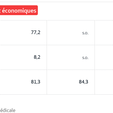
et économiques
77,2
s.o.
8,2
s.o.
81,3
84,3
édicale