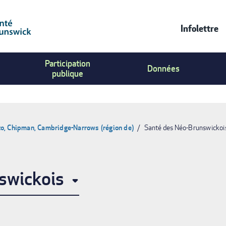
Infolettre
Contac
Participation
Us
Données
publique
Menu
o, Chipman, Cambridge-Narrows (région de)
Santé des Néo-Brunswickoi
swickois