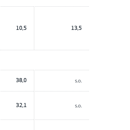
10,5
13,5
38,0
s.o.
32,1
s.o.