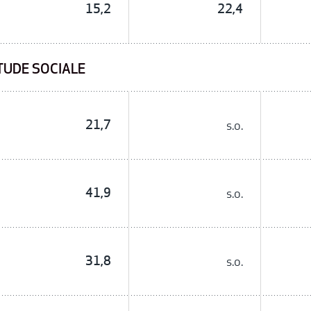
15,2
22,4
TUDE SOCIALE
21,7
s.o.
41,9
s.o.
31,8
s.o.