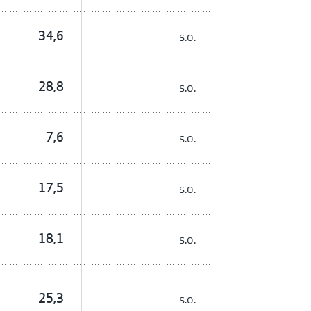
34,6
s.o.
28,8
s.o.
7,6
s.o.
17,5
s.o.
18,1
s.o.
25,3
s.o.