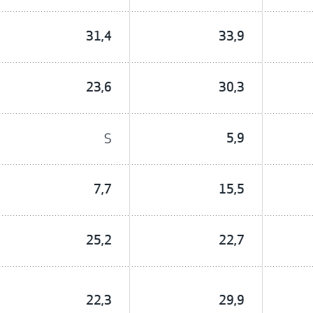
31,4
33,9
23,6
30,3
S
5,9
7,7
15,5
25,2
22,7
22,3
29,9