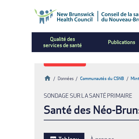
Aller
au
contenu
principal
Qualité des
Publications
services de santé
Accueil
Données
Communautés du CSNB
Mint
Fil
SONDAGE SUR LA SANTÉ PRIMAIRE
d'Ariane
Santé des Néo-Brun