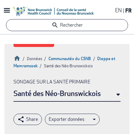
Aller
EN
FR
au
contenu
Rechercher
principal
Accueil
Communautés du CSNB
Dieppe et
Données
Memramcook
Santé des Néo-Brunswickois
Fil
d'Ariane
SONDAGE SUR LA SANTÉ PRIMAIRE
Santé des Néo-Brunswickois
Exporter données