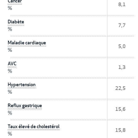
Cancer
8,1
%
Diabète
7,7
%
Maladie cardiaque
5,0
%
AVC
1,3
%
Hypertension
22,5
%
Reflux gastrique
15,6
%
Taux élevé de cholestérol
15,8
%