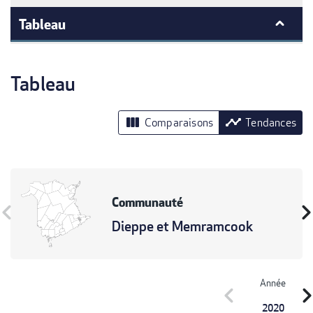
Tableau
Tableau
view_column
timeline
Comparaisons
Tendances
Communauté
vron_left
chevron_r
Dieppe et Memramcook
Année
chevron_left
chevron_r
2020