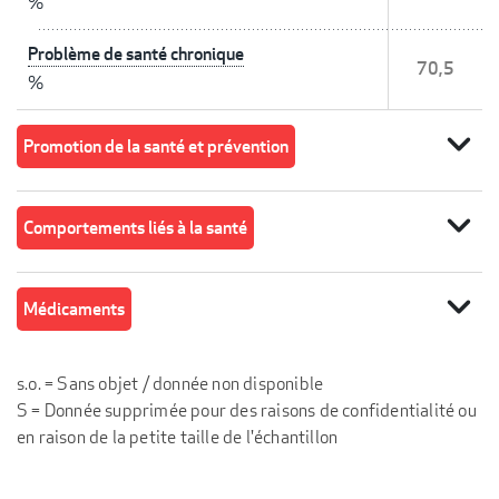
%
Problème de santé chronique
70,5
%
expand_more
Promotion de la santé et prévention
expand_more
Comportements liés à la santé
expand_more
Médicaments
s.o. = Sans objet / donnée non disponible
S = Donnée supprimée pour des raisons de confidentialité ou
en raison de la petite taille de l'échantillon