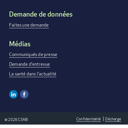
Demande de données
Faites une demande
Médias
Communiqués de presse
Demande d'entrevue
La santé dans l'actualité
Linkedin
Facebook
Social
Media
Confidentialité
Décharge
© 2026 CSNB
Links