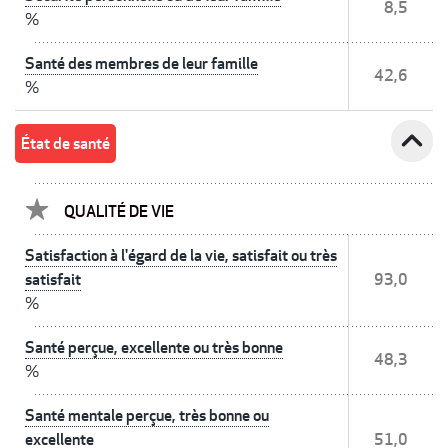
8,5
%
Santé des membres de leur famille
42,6
%
expand_less
État de santé
QUALITÉ DE VIE
Satisfaction à l'égard de la vie, satisfait ou très
satisfait
93,0
%
Santé perçue, excellente ou très bonne
48,3
%
Santé mentale perçue, très bonne ou
excellente
51,0