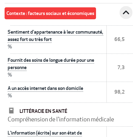
expand_less
Contexte : facteurs sociaux et économiques
Sentiment d'appartenance à leur communauté,
assez fort ou très fort
66,5
%
Fournit des soins de longue durée pour une
personne
7,3
%
A un accès internet dans son domicile
98,2
%
LITTÉRACIE EN SANTÉ
Compréhension de l'information médicale
L'information (écrite) sur son état de