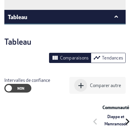
Tableau
Tableau
view_column
timeline
Comparaisons
Tendances
Intervalles de confiance
add
Comparer autre
Communauté
Dieppe et
chevron_left
chevron_r
Memramcook