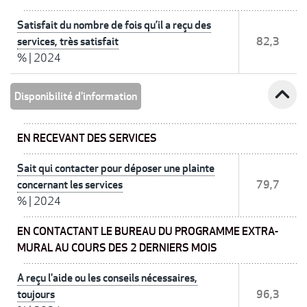
Satisfait du nombre de fois qu’il a reçu des
services, très satisfait
82,3
%
|
2024
expand_less
Disponibilité d'information
EN RECEVANT DES SERVICES
Sait qui contacter pour déposer une plainte
concernant les services
79,7
%
|
2024
EN CONTACTANT LE BUREAU DU PROGRAMME EXTRA-
MURAL AU COURS DES 2 DERNIERS MOIS
A reçu l'aide ou les conseils nécessaires,
toujours
96,3