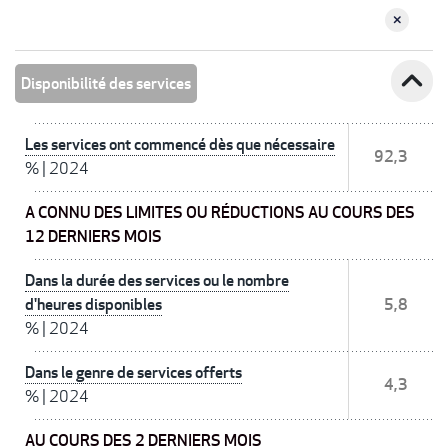
expand_less
Disponibilité des services
Les services ont commencé dès que nécessaire
92,3
%
|
2024
A CONNU DES LIMITES OU RÉDUCTIONS AU COURS DES
12 DERNIERS MOIS
Dans la durée des services ou le nombre
d'heures disponibles
5,8
%
|
2024
Dans le genre de services offerts
4,3
%
|
2024
AU COURS DES 2 DERNIERS MOIS