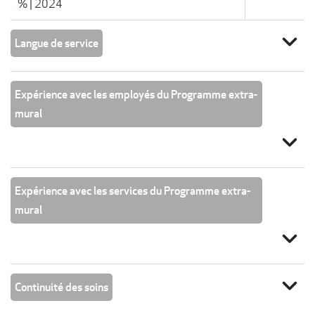
%
|
2024
expand_more
Langue de service
Expérience avec les employés du Programme extra-
mural
expand_more
Expérience avec les services du Programme extra-
mural
expand_more
expand_more
Continuité des soins