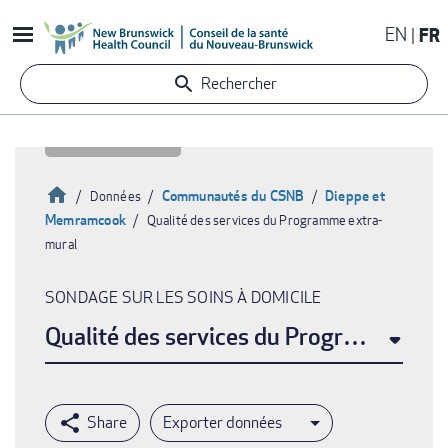
Aller
EN
FR
au
contenu
Rechercher
principal
Accueil
Communautés du CSNB
Dieppe et
Données
Memramcook
Qualité des services du Programme extra-
Fil
mural
d'Ariane
SONDAGE SUR LES SOINS À DOMICILE
Qualité des services du Programme ext
Exporter données