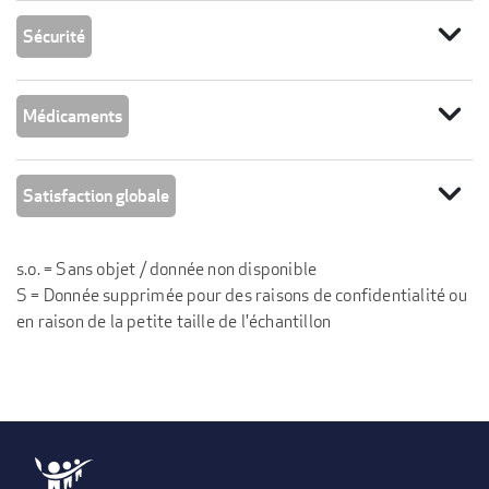
expand_more
Sécurité
expand_more
Médicaments
expand_more
Satisfaction globale
s.o. = Sans objet / donnée non disponible
S = Donnée supprimée pour des raisons de confidentialité ou
en raison de la petite taille de l'échantillon