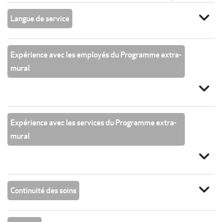
expand_more
Langue de service
Expérience avec les employés du Programme extra-
mural
expand_more
Expérience avec les services du Programme extra-
mural
expand_more
expand_more
Continuité des soins