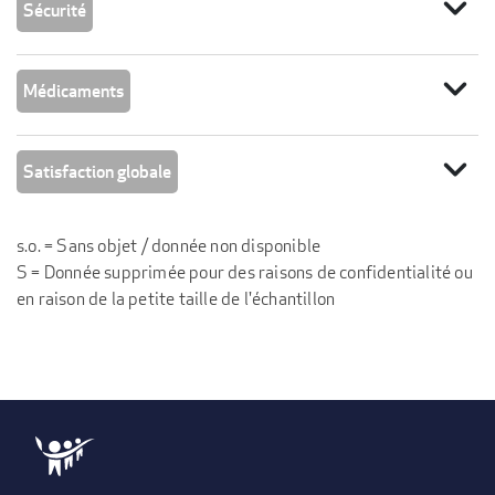
expand_more
Sécurité
expand_more
Médicaments
expand_more
Satisfaction globale
s.o. = Sans objet / donnée non disponible
S = Donnée supprimée pour des raisons de confidentialité ou
en raison de la petite taille de l'échantillon