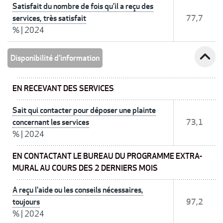
Satisfait du nombre de fois qu’il a reçu des
services, très satisfait
77,7
%
|
2024
expand_less
Disponibilité d'information
EN RECEVANT DES SERVICES
Sait qui contacter pour déposer une plainte
concernant les services
73,1
%
|
2024
EN CONTACTANT LE BUREAU DU PROGRAMME EXTRA-
MURAL AU COURS DES 2 DERNIERS MOIS
A reçu l'aide ou les conseils nécessaires,
toujours
97,2
%
|
2024