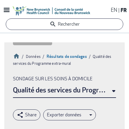
Aller
EN
FR
au
contenu
Rechercher
principal
Accueil
Résultats de sondages
Données
Qualité des
services du Programme extra-mural
Fil
d'Ariane
SONDAGE SUR LES SOINS À DOMICILE
Qualité des services du Programme ext
Exporter données