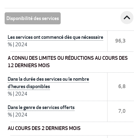
expand_less
Disponibilité des services
Les services ont commencé dès que nécessaire
96,3
%
|
2024
A CONNU DES LIMITES OU RÉDUCTIONS AU COURS DES
12 DERNIERS MOIS
Dans la durée des services ou le nombre
d'heures disponibles
6,8
%
|
2024
Dans le genre de services offerts
7,0
%
|
2024
AU COURS DES 2 DERNIERS MOIS