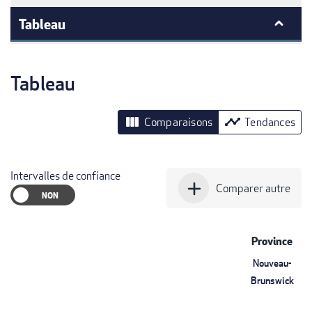
Tableau
Tableau
view_column
timeline
Comparaisons
Tendances
Intervalles de confiance
add
Comparer autre
Province
Nouveau-
Brunswick