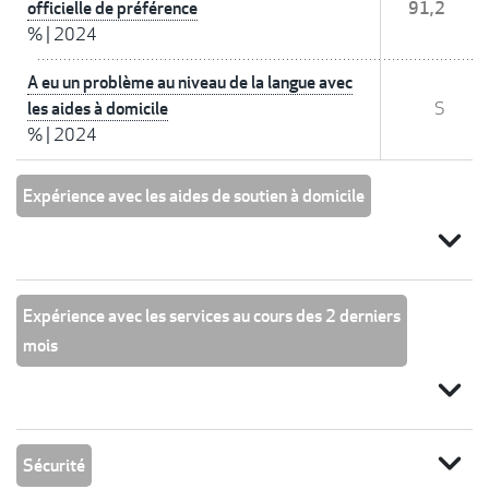
officielle de préférence
91,2
%
|
2024
A eu un problème au niveau de la langue avec
les aides à domicile
S
%
|
2024
Expérience avec les aides de soutien à domicile
expand_more
Expérience avec les services au cours des 2 derniers
mois
expand_more
expand_more
Sécurité