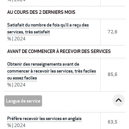
AU COURS DES 2 DERNIERS MOIS
Satisfait du nombre de fois qu’il a reçu des
services, très satisfait
72,6
%
|
2024
AVANT DE COMMENCER À RECEVOIR DES SERVICES
Obtenir des renseignements avant de
commencer à recevoir les services, très faciles
85,6
ou assez faciles
%
|
2024
expand_less
Langue de service
Préfère recevoir les services en anglais
63,5
%
|
2024