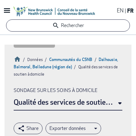
Aller
EN
FR
au
contenu
Rechercher
principal
Accueil
Communautés du CSNB
Dalhousie,
Données
Balmoral, Belledune (région de)
Qualité des services de
Fil
soutien à domicile
d'Ariane
SONDAGE SUR LES SOINS À DOMICILE
Qualité des services de soutien à domic
Exporter données