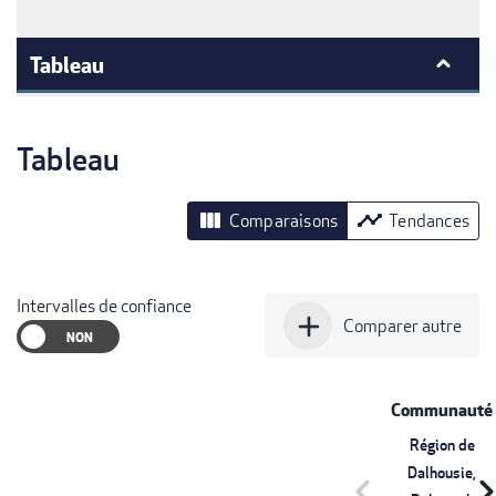
Tableau
Tableau
view_column
timeline
Comparaisons
Tendances
Intervalles de confiance
add
Comparer autre
Communauté
Région de
Dalhousie,
chevron_left
chevron_r