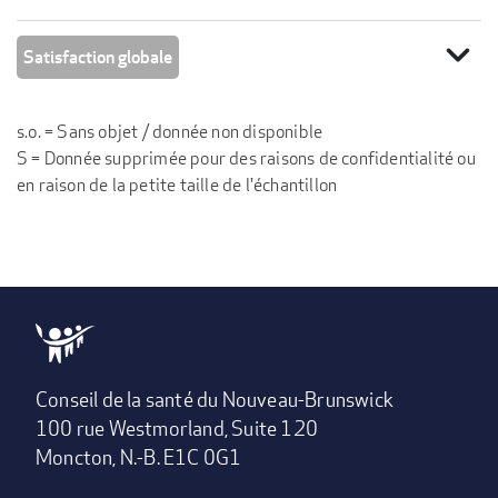
expand_more
Satisfaction globale
s.o. = Sans objet / donnée non disponible
S = Donnée supprimée pour des raisons de confidentialité ou
en raison de la petite taille de l'échantillon
Conseil de la santé du Nouveau-Brunswick
100 rue Westmorland, Suite 120
Moncton, N.-B. E1C 0G1