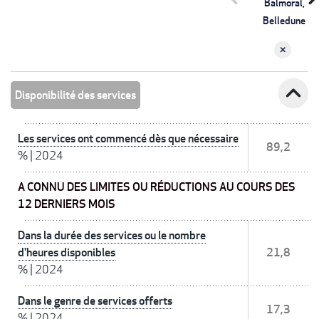
Balmoral,
Belledune
expand_less
Disponibilité des services
Les services ont commencé dès que nécessaire
89,2
%
|
2024
A CONNU DES LIMITES OU RÉDUCTIONS AU COURS DES
12 DERNIERS MOIS
Dans la durée des services ou le nombre
d'heures disponibles
21,8
%
|
2024
Dans le genre de services offerts
17,3
%
|
2024