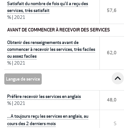
Satisfait du nombre de fois qu’il a reçu des
services, très satisfait
57,6
%
|
2021
AVANT DE COMMENCER À RECEVOIR DES SERVICES
Obtenir des renseignements avant de
commencer à recevoir les services, très faciles
62,0
ou assez faciles
%
|
2021
expand_less
Langue de service
Préfère recevoir les services en anglais
48,0
%
|
2021
...A toujours reçu les services en anglais, au
cours des 2 derniers mois
S