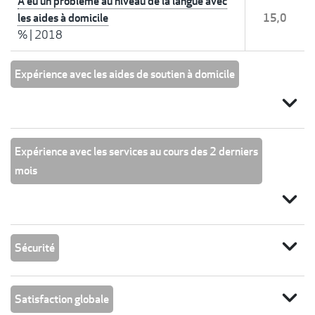
A eu un problème au niveau de la langue avec
les aides à domicile
15,0
%
|
2018
Expérience avec les aides de soutien à domicile
expand_more
Expérience avec les services au cours des 2 derniers
mois
expand_more
expand_more
Sécurité
expand_more
Satisfaction globale