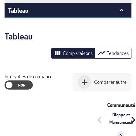
Tableau
Tableau
view_column
timeline
Comparaisons
Tendances
Intervalles de confiance
add
Comparer autre
Communauté
Dieppe et
chevron_left
chevron_r
Memramcook