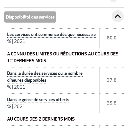
expand_less
Disponibilité des services
Les services ont commencé dès que nécessaire
80,0
%
|
2021
A CONNU DES LIMITES OU RÉDUCTIONS AU COURS DES
12 DERNIERS MOIS
Dans la durée des services ou le nombre
d'heures disponibles
37,8
%
|
2021
Dans le genre de services offerts
35,8
%
|
2021
AU COURS DES 2 DERNIERS MOIS