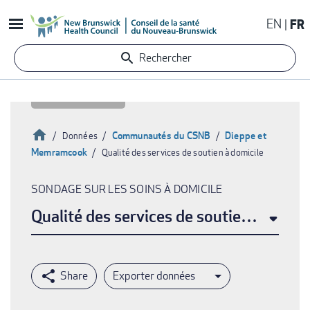
Aller
EN
FR
au
contenu
Rechercher
principal
Accueil
Communautés du CSNB
Dieppe et
Données
Memramcook
Qualité des services de soutien à domicile
Fil
d'Ariane
SONDAGE SUR LES SOINS À DOMICILE
Qualité des services de soutien à domic
Exporter données