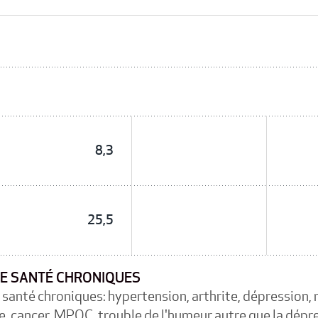
8,3
25,5
E SANTÉ CHRONIQUES
santé chroniques: hypertension, arthrite, dépression, 
, cancer, MPOC, trouble de l'humeur autre que la dépr