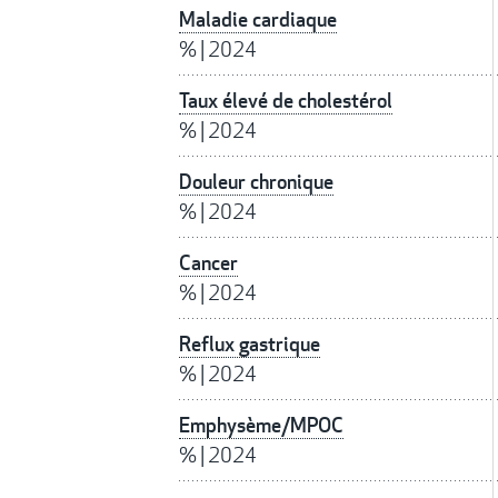
Maladie cardiaque
%
|
2024
Taux élevé de cholestérol
%
|
2024
Douleur chronique
%
|
2024
Cancer
%
|
2024
Reflux gastrique
%
|
2024
Emphysème/MPOC
%
|
2024