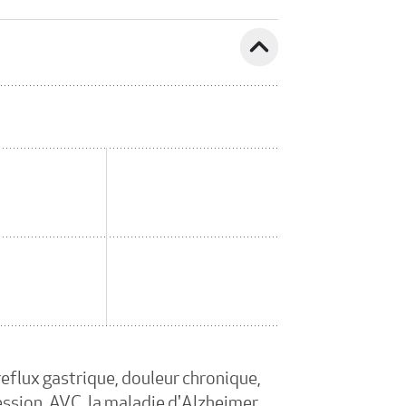
expand_less
reflux gastrique, douleur chronique,
ession, AVC, la maladie d'Alzheimer