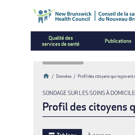
Aller
au
contenu
principal
Qualité des
Publications
services de santé
Accueil
Données
Profil des citoyens qui reçoive
Fil
SONDAGE SUR LES SOINS À DOMICIL
d'Ariane
Profil des citoyens