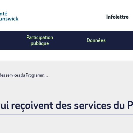
Infolettre
Contac
Participation
Us
Données
publique
Menu
nt des services du Programm…
E
 qui reçoivent des services du