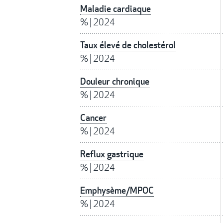
Maladie cardiaque
%
|
2024
Taux élevé de cholestérol
%
|
2024
Douleur chronique
%
|
2024
Cancer
%
|
2024
Reflux gastrique
%
|
2024
Emphysème/MPOC
%
|
2024