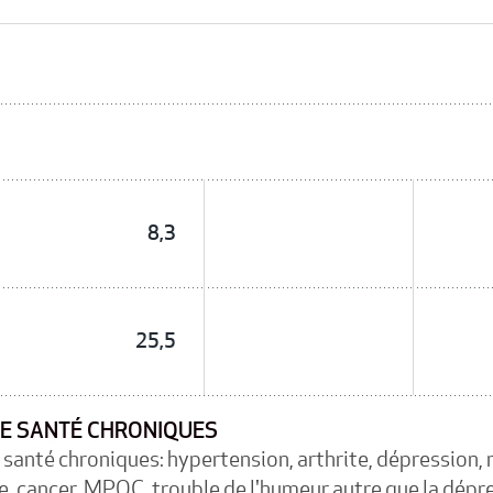
8,3
25,5
E SANTÉ CHRONIQUES
santé chroniques: hypertension, arthrite, dépression, 
, cancer, MPOC, trouble de l'humeur autre que la dépr