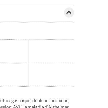
expand_less
reflux gastrique, douleur chronique,
ession, AVC, la maladie d'Alzheimer