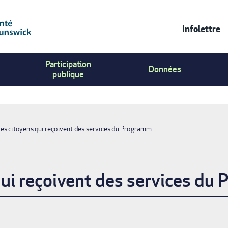
Infolettre
Contac
Participation
Us
Données
publique
Menu
 des citoyens qui reçoivent des services du Programm…
E
 qui reçoivent des services du