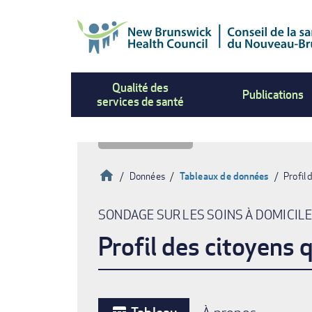
Aller
au
contenu
principal
Qualité des
Publications
services de santé
Accueil
Données
Tableaux de données
Profil
Fil
SONDAGE SUR LES SOINS À DOMICIL
d'Ariane
Profil des citoyens