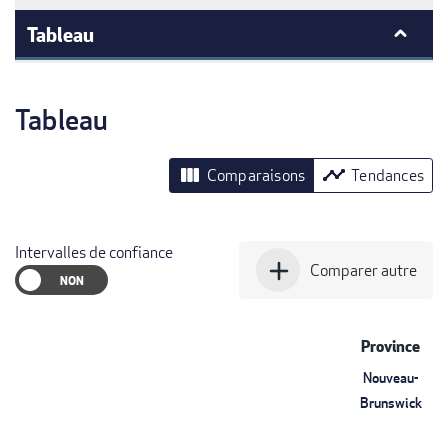
Tableau
Tableau
view_column
timeline
Comparaisons
Tendances
Intervalles de confiance
add
Comparer autre
Province
Nouveau-
Brunswick