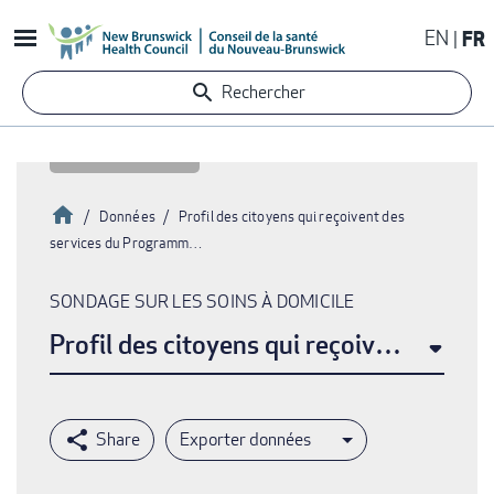
Aller
EN
FR
au
contenu
Rechercher
principal
Accueil
Données
Profil des citoyens qui reçoivent des
services du Programm…
Fil
d'Ariane
SONDAGE SUR LES SOINS À DOMICILE
Profil des citoyens qui reçoivent des 
Exporter données