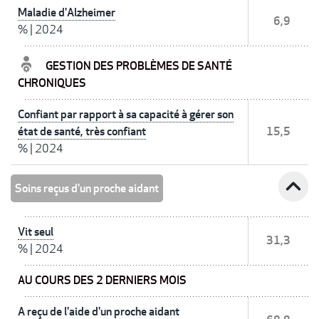
Maladie d'Alzheimer
6,9
%
|
2024
GESTION DES PROBLÈMES DE SANTÉ
CHRONIQUES
Confiant par rapport à sa capacité à gérer son
état de santé, très confiant
15,5
%
|
2024
expand_less
Soins reçus d'un proche aidant
Vit seul
31,3
%
|
2024
AU COURS DES 2 DERNIERS MOIS
A reçu de l'aide d'un proche aidant