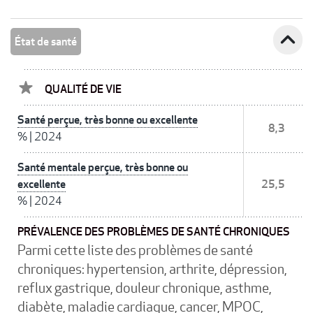
expand_less
État de santé
QUALITÉ DE VIE
Santé perçue, très bonne ou excellente
8,3
%
|
2024
Santé mentale perçue, très bonne ou
excellente
25,5
%
|
2024
PRÉVALENCE DES PROBLÈMES DE SANTÉ CHRONIQUES
Parmi cette liste des problèmes de santé
chroniques: hypertension, arthrite, dépression,
reflux gastrique, douleur chronique, asthme,
diabète, maladie cardiaque, cancer, MPOC,