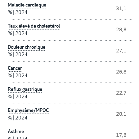
Maladie cardiaque
31,1
%
|
2024
Taux élevé de cholestérol
28,8
%
|
2024
Douleur chronique
27,1
%
|
2024
Cancer
26,8
%
|
2024
Reflux gastrique
22,7
%
|
2024
Emphysème/MPOC
20,1
%
|
2024
Asthme
17,6
%
|
2024