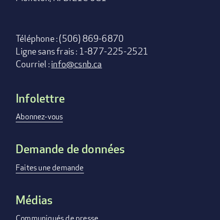
Téléphone : (506) 869-6870
Ligne sans frais : 1-877-225-2521
Courriel :
info@csnb.ca
Infolettre
Footer
menu
Abonnez-vous
Demande de données
Faites une demande
Médias
Communiqués de presse