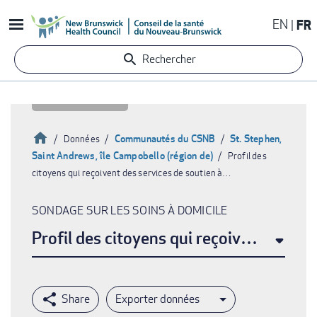
Aller
EN
FR
au
contenu
Rechercher
principal
Accueil
Communautés du CSNB
St. Stephen,
Données
Saint Andrews, île Campobello (région de)
Profil des
Fil
citoyens qui reçoivent des services de soutien à…
d'Ariane
SONDAGE SUR LES SOINS À DOMICILE
Profil des citoyens qui reçoivent des se
Exporter données