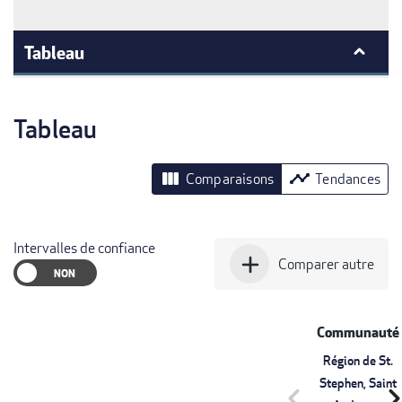
Tableau
Tableau
view_column
timeline
Comparaisons
Tendances
Intervalles de confiance
add
Comparer autre
Communauté
Région de St.
Stephen, Saint
chevron_left
chevron_r