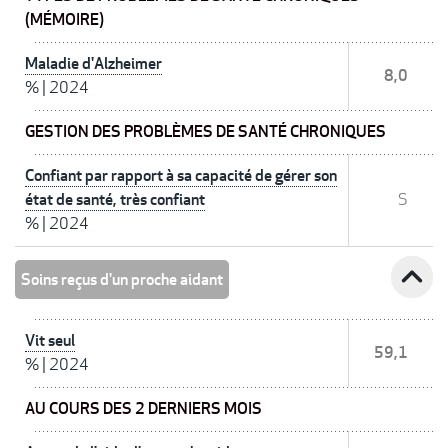
(MÉMOIRE)
Maladie d'Alzheimer
8,0
%
|
2024
GESTION DES PROBLÈMES DE SANTÉ CHRONIQUES
Confiant par rapport à sa capacité de gérer son
état de santé, très confiant
S
%
|
2024
expand_less
Soins reçus d'un proche aidant
Vit seul
59,1
%
|
2024
AU COURS DES 2 DERNIERS MOIS