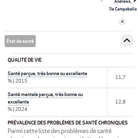
Andrews,
île Campobello
expand_less
État de santé
QUALITÉ DE VIE
Santé perçue, très bonne ou excellente
11,7
%
|
2015
Santé mentale perçue, très bonne ou
excellente
12,8
%
|
2024
PRÉVALENCE DES PROBLÈMES DE SANTÉ CHRONIQUES
Parmi cette liste des problèmes de santé