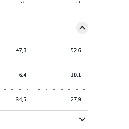
s.o.
s.o.
expand_less
47,8
52,6
6,4
10,1
34,5
27,9
expand_more