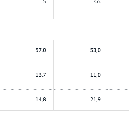
S
s.o.
57,0
53,0
13,7
11,0
14,8
21,9