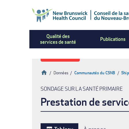
Aller
au
contenu
principal
Qualité des
Publications
services de santé
Accueil
Données
Communautés du CSNB
Ship
Fil
SONDAGE SUR LA SANTÉ PRIMAIRE
d'Ariane
Prestation de servi