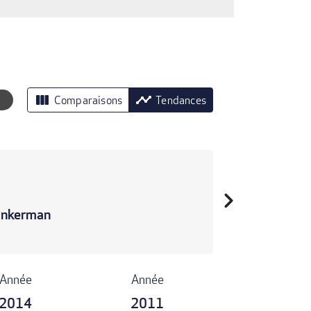
view_column
timeline
Comparaisons
Tendances
chevron_right
 Inkerman
Année
Année
2014
2011