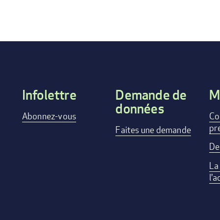
Infolettre
Demande de
M
données
Footer
Abonnez-vous
Co
pr
menu
Faites une demande
De
La
l'a