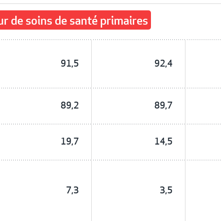
r de soins de santé primaires
91,5
92,4
89,2
89,7
19,7
14,5
7,3
3,5