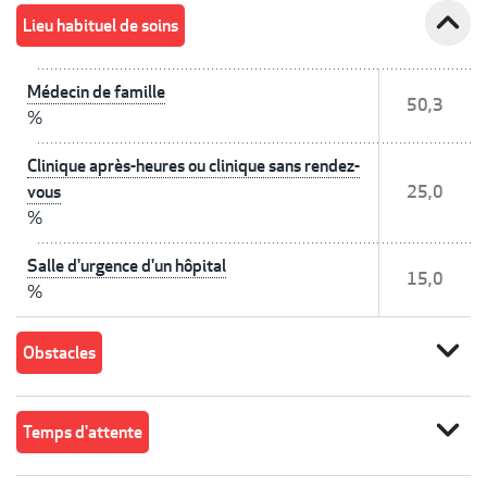
expand_less
Lieu habituel de soins
Médecin de famille
50,3
%
Clinique après-heures ou clinique sans rendez-
vous
25,0
%
Salle d'urgence d'un hôpital
15,0
%
expand_more
Obstacles
expand_more
Temps d'attente