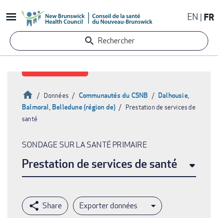
Aller
EN
FR
au
contenu
Rechercher
principal
Accueil
Communautés du CSNB
Dalhousie,
Données
Balmoral, Belledune (région de)
Prestation de services de
Fil
santé
d'Ariane
SONDAGE SUR LA SANTÉ PRIMAIRE
Prestation de services de santé
Exporter données