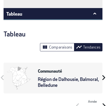
Tableau
Tableau
view_column
timeline
Comparaisons
Tendances
Communauté
vron_left
chevron_r
Région de Dalhousie, Balmoral,
Belledune
Année
chevron_left
chevron_r