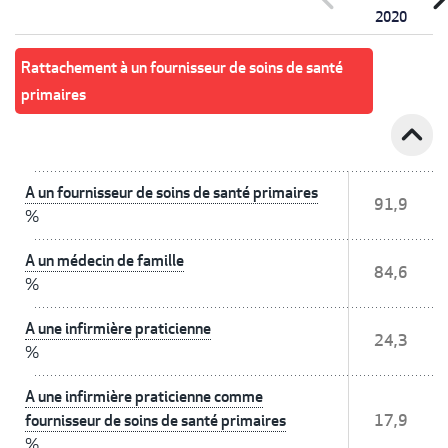
2020
Rattachement à un fournisseur de soins de santé
primaires
expand_less
A un fournisseur de soins de santé primaires
91,9
%
A un médecin de famille
84,6
%
A une infirmière praticienne
24,3
%
A une infirmière praticienne comme
fournisseur de soins de santé primaires
17,9
%