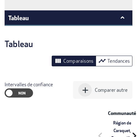
Tableau
Tableau
view_column
timeline
Comparaisons
Tendances
Intervalles de confiance
add
Comparer autre
Communauté
Région de
Caraquet,
chevron_left
chevron_r