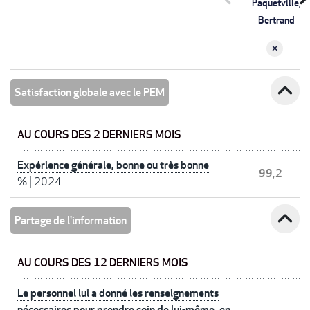
Paquetville,
Bertrand
expand_less
Satisfaction globale avec le PEM
AU COURS DES 2 DERNIERS MOIS
Expérience générale, bonne ou très bonne
99,2
%
|
2024
expand_less
Partage de l'information
AU COURS DES 12 DERNIERS MOIS
Le personnel lui a donné les renseignements
nécessaires pour prendre soin de lui-même, en