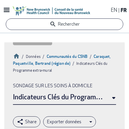
Aller
EN
FR
au
contenu
Rechercher
principal
Accueil
Communautés du CSNB
Caraquet,
Données
Paquetville, Bertrand (région de)
Indicateurs Clés du
Fil
Programme extra-mural
d'Ariane
SONDAGE SUR LES SOINS À DOMICILE
Indicateurs Clés du Programme extra-m
Exporter données