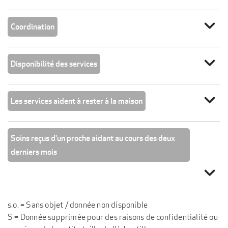
expand_more
Coordination
expand_more
Disponibilité des services
expand_more
Les services aident à rester à la maison
Soins reçus d'un proche aidant au cours des deux
derniers mois
expand_more
s.o. = Sans objet / donnée non disponible
S = Donnée supprimée pour des raisons de confidentialité ou