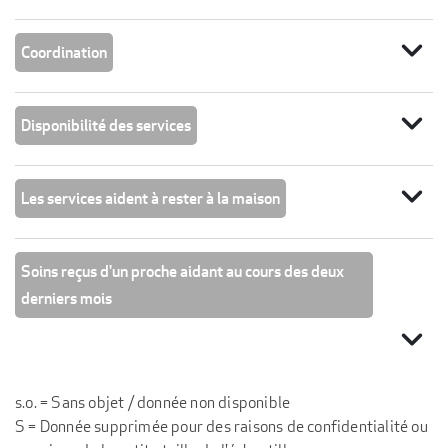
expand_more
Coordination
expand_more
Disponibilité des services
expand_more
Les services aident à rester à la maison
Soins reçus d'un proche aidant au cours des deux
derniers mois
expand_more
s.o. = Sans objet / donnée non disponible
S = Donnée supprimée pour des raisons de confidentialité ou