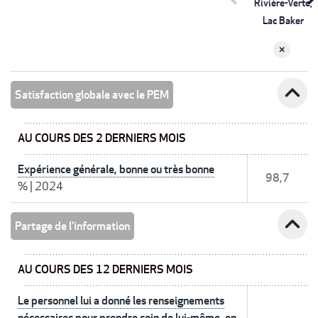
Rivière-Verte,
Lac Baker
expand_less
Satisfaction globale avec le PEM
AU COURS DES 2 DERNIERS MOIS
Expérience générale, bonne ou très bonne
98,7
%
|
2024
expand_less
Partage de l'information
AU COURS DES 12 DERNIERS MOIS
Le personnel lui a donné les renseignements
nécessaires pour prendre soin de lui-même, en