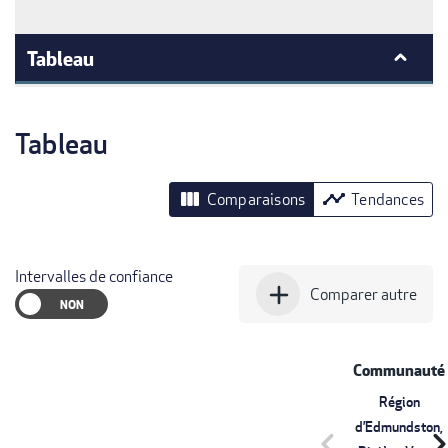
Tableau
Tableau
view_column
timeline
Comparaisons
Tendances
Intervalles de confiance
add
Comparer autre
Communauté
Région
d’Edmundston,
chevron_left
chevron_r