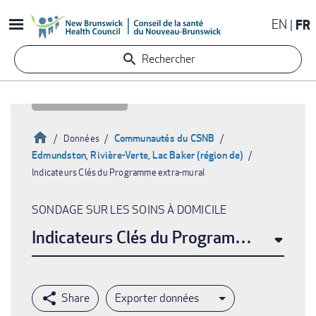
Aller
EN
FR
au
contenu
Rechercher
principal
Accueil
Communautés du CSNB
Données
Edmundston, Rivière-Verte, Lac Baker (région de)
Fil
Indicateurs Clés du Programme extra-mural
d'Ariane
SONDAGE SUR LES SOINS À DOMICILE
Indicateurs Clés du Programme extra-m
Exporter données